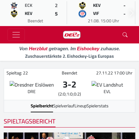
2
-
ECK
KEV
5
-
KEV
VIF
Beendet
21.08. 15:00 Uhr
Von
Herzblut
getragen. Im
Eishockey
zuhause.
Zuschauerstärkste 2. Eishockey-Liga Europas
Spieltag: 22
Beendet
27.11.22 17:00 Uhr
3
-
2
DRE
EVL
(2:0;1:0;0:2)
Spielbericht
Spielverlauf
Lineup
Spielerstats
SPIELTAGSBERICHT