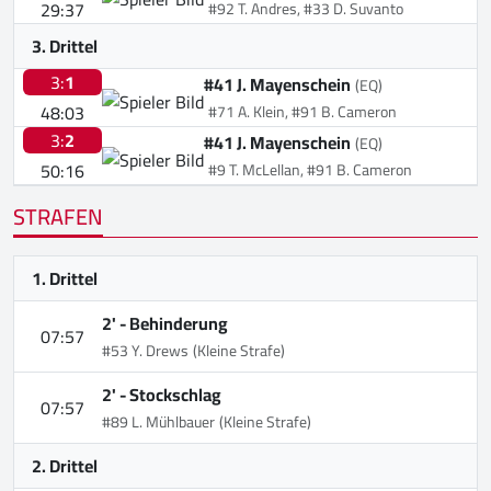
29:37
#92 T. Andres, #33 D. Suvanto
3. Drittel
3:
1
#41 J. Mayenschein
(EQ)
48:03
#71 A. Klein, #91 B. Cameron
3:
2
#41 J. Mayenschein
(EQ)
50:16
#9 T. McLellan, #91 B. Cameron
STRAFEN
1. Drittel
2' -
Behinderung
07:57
#53 Y. Drews
(Kleine Strafe)
2' -
Stockschlag
07:57
#89 L. Mühlbauer
(Kleine Strafe)
2. Drittel