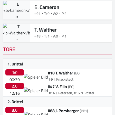
B.
Cameron
#91
T: 0
A:2
P:2
T.
Walther
#18
T: 1
A:0
P:1
TORE
1. Drittel
1
:0
#18 T. Walther
(EQ)
00:39
#9 J. Knackstedt
2
:0
#47 V. Filin
(EQ)
12:16
#14 J. Petersen, #16 N. Postel
2. Drittel
3
:0
#88 J. Porsberger
(PP1)