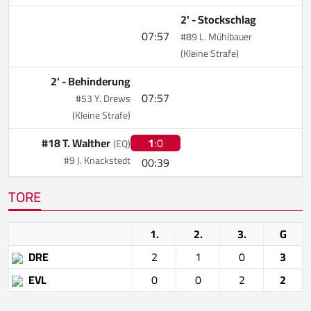
2' -
Stockschlag
07:57
#89 L. Mühlbauer
(Kleine Strafe)
2' -
Behinderung
07:57
#53 Y. Drews
(Kleine Strafe)
#18 T. Walther
1
:0
(EQ)
#9 J. Knackstedt
00:39
TORE
1.
2.
3.
G
DRE
2
1
0
3
EVL
0
0
2
2