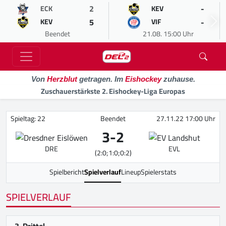
2
-
ECK
KEV
5
-
KEV
VIF
Beendet
21.08. 15:00 Uhr
Von
Herzblut
getragen. Im
Eishockey
zuhause.
Zuschauerstärkste 2. Eishockey-Liga Europas
Spieltag: 22
Beendet
27.11.22 17:00 Uhr
3
-
2
DRE
EVL
(2:0;1:0;0:2)
Spielbericht
Spielverlauf
Lineup
Spielerstats
SPIELVERLAUF
3. Drittel