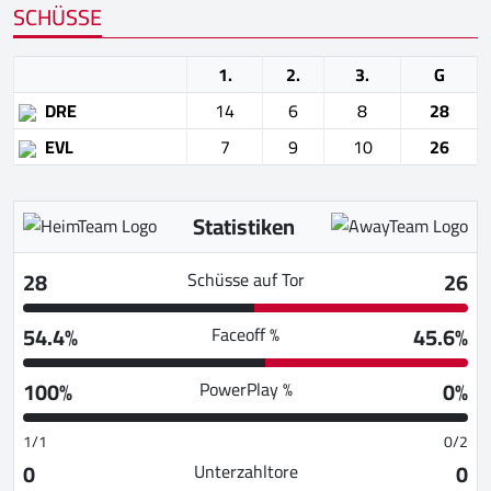
SCHÜSSE
1.
2.
3.
G
DRE
14
6
8
28
EVL
7
9
10
26
Statistiken
28
26
Schüsse auf Tor
54.4%
45.6%
Faceoff %
100%
0%
PowerPlay %
1/1
0/2
0
0
Unterzahltore