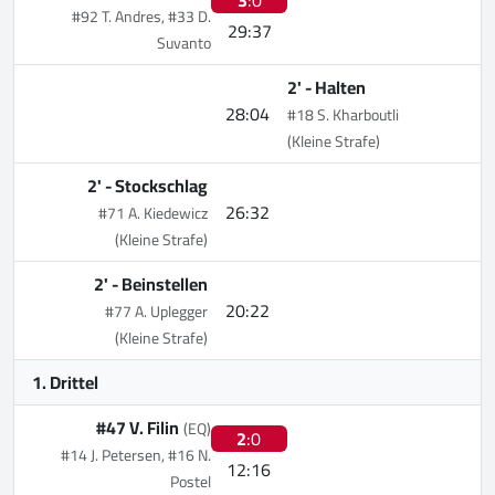
#92 T. Andres, #33 D.
29:37
Suvanto
2' -
Halten
28:04
#18 S. Kharboutli
(Kleine Strafe)
2' -
Stockschlag
26:32
#71 A. Kiedewicz
(Kleine Strafe)
2' -
Beinstellen
20:22
#77 A. Uplegger
(Kleine Strafe)
1. Drittel
#47 V. Filin
(EQ)
2
:0
#14 J. Petersen, #16 N.
12:16
Postel