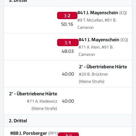
#41 J. Mayenschein
(EQ)
3:
2
#9 T. McLellan, #91 B.
50:16
Cameron
#41 J. Mayenschein
(EQ)
3:
1
#71 A. Klein, #91 B.
48:03
Cameron
2' -
Übertriebene Härte
40:00
#20 B. Brückner
(Kleine Strafe)
2' -
Übertriebene Härte
40:00
#71 A. Kiedewicz
(Kleine Strafe)
2. Drittel
#88 J. Porsberger
(PP1)
3
:0