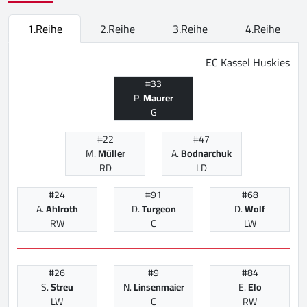
1.Reihe
2.Reihe
3.Reihe
4.Reihe
EC Kassel Huskies
#33
P.
Maurer
G
#22
#47
M.
Müller
A.
Bodnarchuk
RD
LD
#24
#91
#68
A.
Ahlroth
D.
Turgeon
D.
Wolf
RW
C
LW
#26
#9
#84
S.
Streu
N.
Linsenmaier
E.
Elo
LW
C
RW