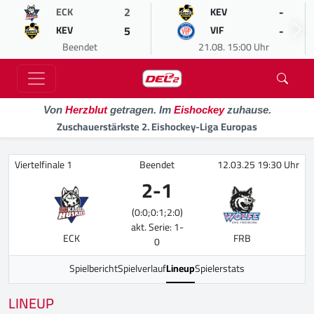
2
-
ECK
KEV
5
-
KEV
VIF
Beendet
21.08. 15:00 Uhr
Von
Herzblut
getragen. Im
Eishockey
zuhause.
Zuschauerstärkste 2. Eishockey-Liga Europas
Viertelfinale 1
Beendet
12.03.25 19:30 Uhr
2
-
1
(0:0;0:1;2:0)
akt. Serie: 1-
ECK
FRB
0
Spielbericht
Spielverlauf
Lineup
Spielerstats
LINEUP