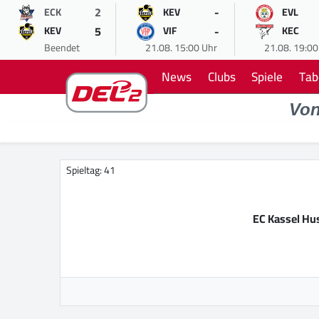
2
-
ECK
KEV
EVL
5
-
KEV
VIF
KEC
Beendet
21.08. 15:00 Uhr
21.08. 19:00
News
Clubs
Spiele
Tab
Vo
Spieltag: 41
EC Kassel Hu