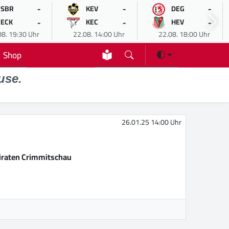
-
-
-
SBR
KEV
DEG
-
-
-
ECK
KEC
HEV
08. 19:30 Uhr
22.08. 14:00 Uhr
22.08. 18:00 Uhr
Shop
use.
26.01.25 14:00 Uhr
iraten Crimmitschau