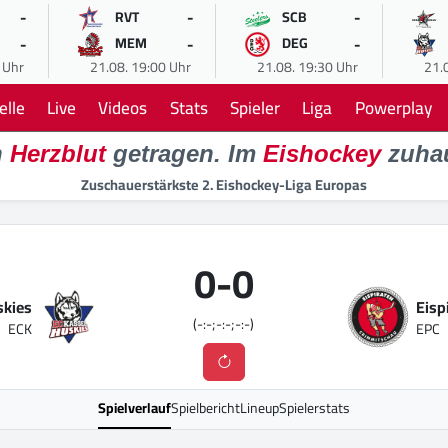
-
-
-
RVT
SCB
-
-
-
MEM
DEG
 Uhr
21.08. 19:00 Uhr
21.08. 19:30 Uhr
21.
elle
Live
Videos
Stats
Spieler
Liga
Powerplay
n
Herzblut
getragen. Im
Eishockey
zuha
Zuschauerstärkste 2. Eishockey-Liga Europas
0
-
0
skies
Eisp
(-:-;-:-;-:-)
ECK
EPC
Spielverlauf
Spielbericht
Lineup
Spielerstats