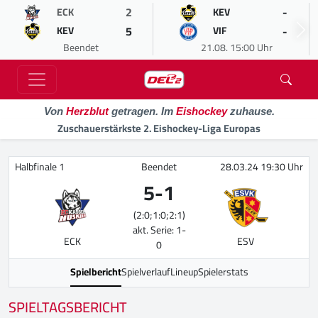
2
-
ECK
KEV
5
-
KEV
VIF
Beendet
21.08. 15:00 Uhr
Von
Herzblut
getragen. Im
Eishockey
zuhause.
Zuschauerstärkste 2. Eishockey-Liga Europas
Halbfinale 1
Beendet
28.03.24 19:30 Uhr
5
-
1
(2:0;1:0;2:1)
akt. Serie: 1-
ECK
ESV
0
Spielbericht
Spielverlauf
Lineup
Spielerstats
SPIELTAGSBERICHT