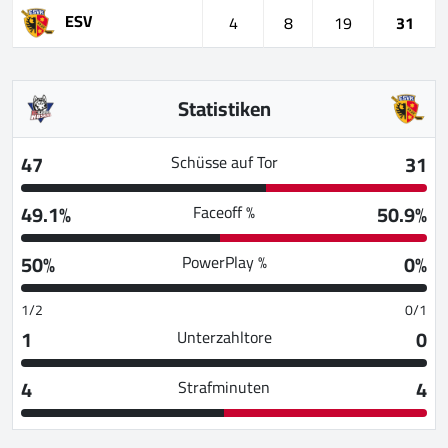
ESV
4
8
19
31
Statistiken
47
31
Schüsse auf Tor
49.1%
50.9%
Faceoff %
50%
0%
PowerPlay %
1/2
0/1
1
0
Unterzahltore
4
4
Strafminuten