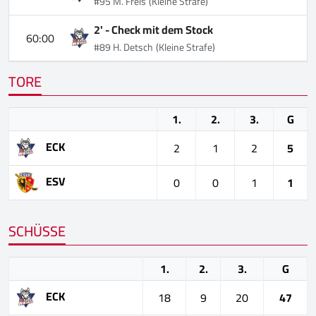
#95 M. Freis
(Kleine Strafe)
2' -
Check mit dem Stock
60:00
#89 H. Detsch
(Kleine Strafe)
TORE
1.
2.
3.
G
ECK
2
1
2
5
ESV
0
0
1
1
SCHÜSSE
1.
2.
3.
G
ECK
18
9
20
47