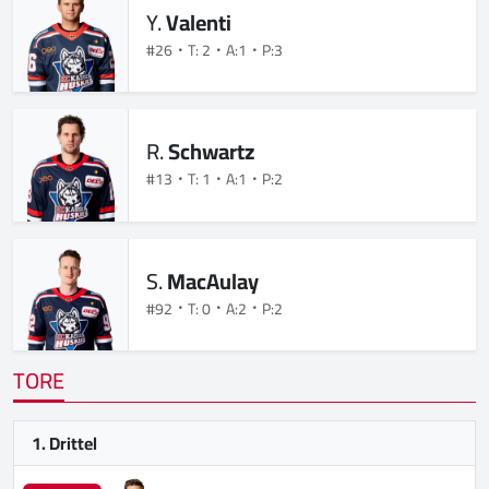
Y.
Valenti
#26
T: 2
A:1
P:3
R.
Schwartz
#13
T: 1
A:1
P:2
S.
MacAulay
#92
T: 0
A:2
P:2
TORE
1. Drittel