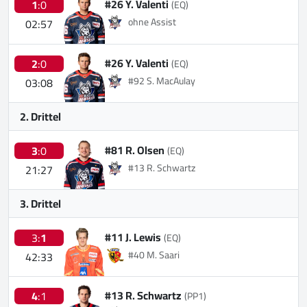
#26 Y. Valenti
1
:0
(EQ)
ohne Assist
02:57
#26 Y. Valenti
2
:0
(EQ)
#92 S. MacAulay
03:08
2. Drittel
#81 R. Olsen
3
:0
(EQ)
#13 R. Schwartz
21:27
3. Drittel
#11 J. Lewis
3:
1
(EQ)
#40 M. Saari
42:33
#13 R. Schwartz
4
:1
(PP1)