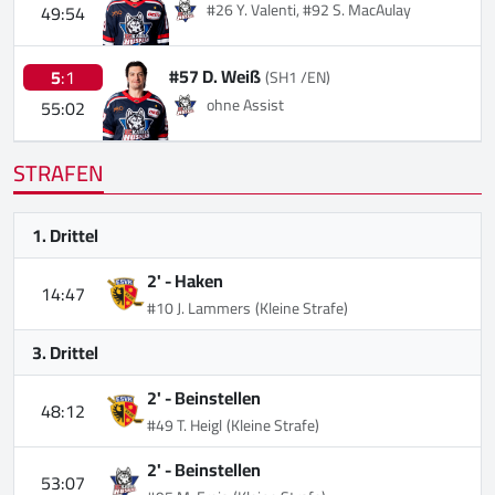
#26 Y. Valenti, #92 S. MacAulay
49:54
#57 D. Weiß
5
:1
(SH1 /EN)
ohne Assist
55:02
STRAFEN
1. Drittel
2' -
Haken
14:47
#10 J. Lammers
(Kleine Strafe)
3. Drittel
2' -
Beinstellen
48:12
#49 T. Heigl
(Kleine Strafe)
2' -
Beinstellen
53:07