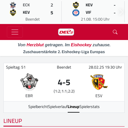
2
-
ECK
KEV
5
-
KEV
VIF
Beendet
21.08. 15:00 Uhr
Von
Herzblut
getragen. Im
Eishockey
zuhause.
Zuschauerstärkste 2. Eishockey-Liga Europas
Spieltag: 51
Beendet
28.02.25 19:30 Uhr
4
-
5
(1:2;1:1;2:2)
EBR
ESV
Spielbericht
Spielverlauf
Lineup
Spielerstats
LINEUP