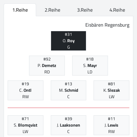
1.Reihe
2.Reihe
3.Reihe
4.Reihe
Eisbären Regensburg
#31
O.
Roy
G
#92
#18
P.
Demetz
S.
Mayr
RD
LD
#19
#13
#81
C.
Ontl
M.
Schmid
K.
Slezak
RW
C
LW
#71
#39
#11
S.
Blomqvist
J.
Laaksonen
J.
Lewis
LW
C
RW