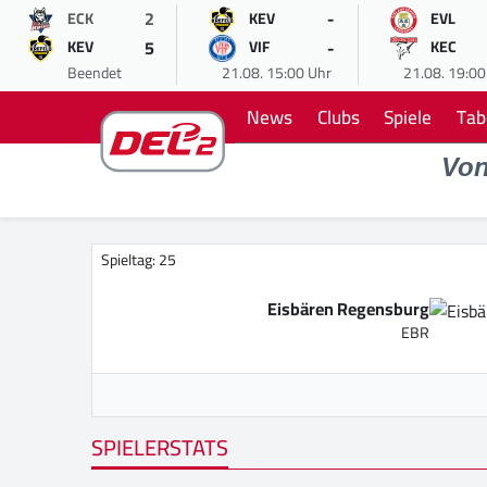
2
-
ECK
KEV
EVL
5
-
KEV
VIF
KEC
Beendet
21.08. 15:00 Uhr
21.08. 19:00
News
Clubs
Spiele
Tab
Vo
Spieltag: 25
Eisbären Regensburg
EBR
SPIELERSTATS