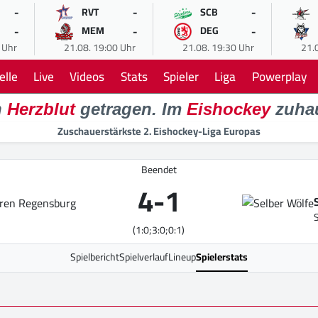
-
-
-
RVT
SCB
-
-
-
MEM
DEG
 Uhr
21.08. 19:00 Uhr
21.08. 19:30 Uhr
21.
elle
Live
Videos
Stats
Spieler
Liga
Powerplay
n
Herzblut
getragen. Im
Eishockey
zuha
Zuschauerstärkste 2. Eishockey-Liga Europas
Beendet
4
-
1
(1:0;3:0;0:1)
Spielbericht
Spielverlauf
Lineup
Spielerstats