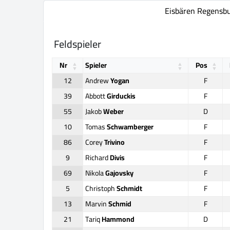
Eisbären Regensb
Feldspieler
Nr
Spieler
Pos
12
Andrew
Yogan
F
39
Abbott
Girduckis
F
55
Jakob
Weber
D
10
Tomas
Schwamberger
F
86
Corey
Trivino
F
9
Richard
Divis
F
69
Nikola
Gajovsky
F
5
Christoph
Schmidt
F
13
Marvin
Schmid
F
21
Tariq
Hammond
D