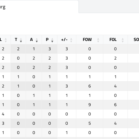
urg
L
T
A
P
+/-
FOW
FOL
S
2
2
1
3
3
0
0
2
0
2
2
3
0
2
2
0
2
2
3
0
0
1
1
0
1
1
1
1
2
1
0
1
3
6
4
1
0
1
1
1
1
0
1
0
1
1
1
9
6
4
0
0
0
0
0
0
3
0
0
0
0
5
4
1
0
0
0
1
0
0