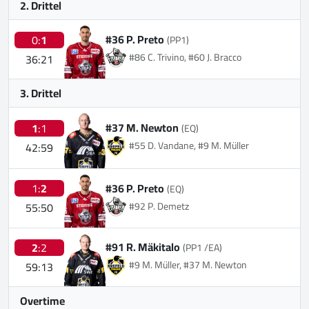
2. Drittel
#36 P. Preto
0:
1
(PP1)
#86 C. Trivino, #60 J. Bracco
36:21
3. Drittel
#37 M. Newton
1
:1
(EQ)
#55 D. Vandane, #9 M. Müller
42:59
#36 P. Preto
1:
2
(EQ)
#92 P. Demetz
55:50
#91 R. Mäkitalo
2
:2
(PP1 /EA)
#9 M. Müller, #37 M. Newton
59:13
Overtime