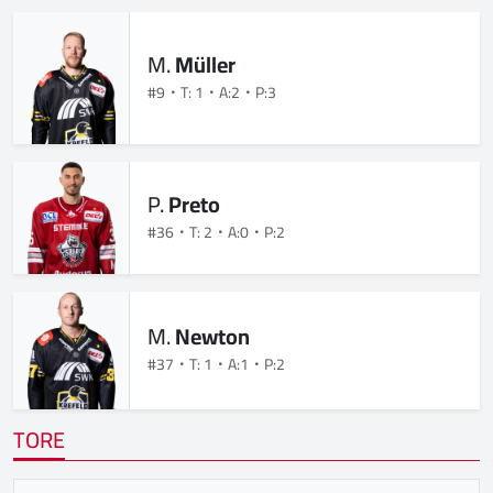
M.
Müller
#9
T: 1
A:2
P:3
P.
Preto
#36
T: 2
A:0
P:2
M.
Newton
#37
T: 1
A:1
P:2
TORE