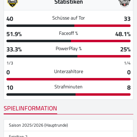
Statistiken
40
33
Schüsse auf Tor
51.9%
48.1%
Faceoff %
33.3%
25%
PowerPlay %
1/3
1/4
0
0
Unterzahltore
10
8
Strafminuten
SPIELINFORMATION
Saison 2025/2026 (Hauptrunde)
Spieltag: 2