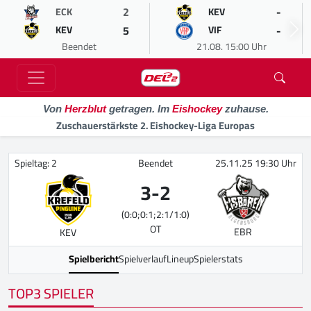
2
-
ECK
KEV
5
-
KEV
VIF
Beendet
21.08. 15:00 Uhr
Von
Herzblut
getragen. Im
Eishockey
zuhause.
Zuschauerstärkste 2. Eishockey-Liga Europas
Spieltag: 2
Beendet
25.11.25 19:30 Uhr
3
-
2
(0:0;0:1;2:1/1:0)
OT
EBR
KEV
Spielbericht
Spielverlauf
Lineup
Spielerstats
TOP3 SPIELER