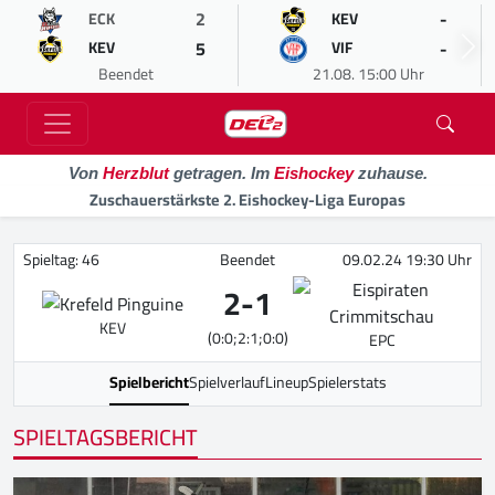
2
-
ECK
KEV
5
-
KEV
VIF
Beendet
21.08. 15:00 Uhr
Von
Herzblut
getragen. Im
Eishockey
zuhause.
Zuschauerstärkste 2. Eishockey-Liga Europas
Spieltag: 46
Beendet
09.02.24 19:30 Uhr
2
-
1
KEV
(0:0;2:1;0:0)
EPC
Spielbericht
Spielverlauf
Lineup
Spielerstats
SPIELTAGSBERICHT