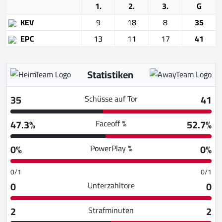
1.
2.
3.
G
KEV
9
18
8
35
EPC
13
11
17
41
Statistiken
35
41
Schüsse auf Tor
47.3%
52.7%
Faceoff %
0%
0%
PowerPlay %
0/1
0/1
0
0
Unterzahltore
2
2
Strafminuten