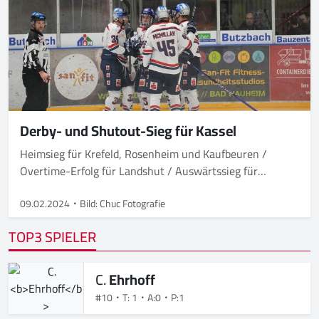
Derby- und Shutout-Sieg für Kassel
Heimsieg für Krefeld, Rosenheim und Kaufbeuren /
Overtime-Erfolg für Landshut / Auswärtssieg für
Freiburg
09.02.2024
Bild: Chuc Fotografie
TOP3 SPIELER
C.
Ehrhoff
#10
T: 1
A:0
P:1