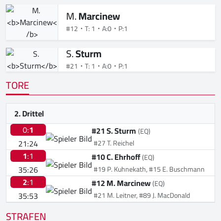
M.
Marcinew
#12
T: 1
A:0
P:1
S.
Sturm
#21
T: 1
A:0
P:1
TORE
2. Drittel
0:
1
#21 S. Sturm
(EQ)
21:24
#27 T. Reichel
1
:1
#10 C. Ehrhoff
(EQ)
35:26
#19 P. Kuhnekath, #15 E. Buschmann
2
:1
#12 M. Marcinew
(EQ)
35:53
#21 M. Leitner, #89 J. MacDonald
STRAFEN