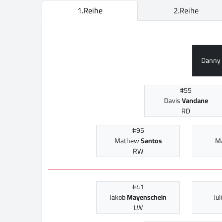
1.Reihe
2.Reihe
Danny
#55
Davis
Vandane
RD
#95
Mathew
Santos
M
RW
#41
Jakob
Mayenschein
Ju
LW