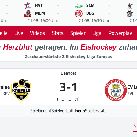
-
-
-
RVT
SCB
-
-
-
MEM
DEG
 Uhr
21.08. 19:00 Uhr
21.08. 19:30 Uhr
21.
elle
Live
Videos
Stats
Spieler
Liga
Powerplay
n
Herzblut
getragen. Im
Eishockey
zuha
Zuschauerstärkste 2. Eishockey-Liga Europas
Beendet
3
-
1
guine
EV 
KEV
EVL
(1:0;1:0;1:1)
Spielbericht
Spielverlauf
Lineup
Spielerstats
S