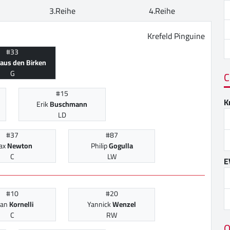
3.Reihe
4.Reihe
Krefeld Pinguine
#33
aus den Birken
G
C
#15
K
Erik
Buschmann
LD
#37
#87
ax
Newton
Philip
Gogulla
C
LW
E
#10
#20
lian
Kornelli
Yannick
Wenzel
C
RW
O