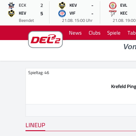
2
-
ECK
KEV
EVL
5
-
KEV
VIF
KEC
Beendet
21.08. 15:00 Uhr
21.08. 19:00
News
Clubs
Spiele
Tab
Vo
Spieltag: 46
Krefeld Pin
LINEUP