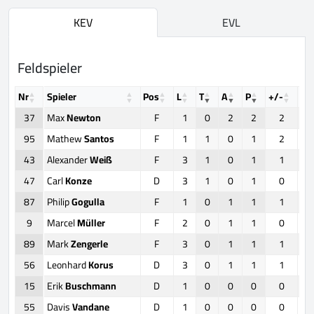
KEV
EVL
Feldspieler
Nr
Spieler
Pos
L
T
A
P
+/-
F
37
Max
Newton
F
1
0
2
2
2
95
Mathew
Santos
F
1
1
0
1
2
43
Alexander
Weiß
F
3
1
0
1
1
47
Carl
Konze
D
3
1
0
1
0
87
Philip
Gogulla
F
1
0
1
1
1
9
Marcel
Müller
F
2
0
1
1
0
89
Mark
Zengerle
F
3
0
1
1
1
56
Leonhard
Korus
D
3
0
1
1
1
15
Erik
Buschmann
D
1
0
0
0
0
55
Davis
Vandane
D
1
0
0
0
0