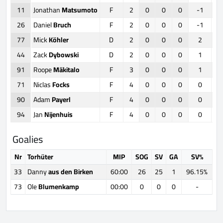
11
Jonathan
Matsumoto
F
2
0
0
0
-1
26
Daniel
Bruch
F
2
0
0
0
-1
77
Mick
Köhler
D
2
0
0
0
2
44
Zack
Dybowski
D
2
0
0
0
1
91
Roope
Mäkitalo
F
3
0
0
0
1
71
Niclas
Focks
F
4
0
0
0
0
90
Adam
Payerl
F
4
0
0
0
0
94
Jan
Nijenhuis
F
4
0
0
0
0
Goalies
Nr
Torhüter
MIP
SOG
SV
GA
SV%
33
Danny
aus den Birken
60:00
26
25
1
96.15%
73
Ole
Blumenkamp
00:00
0
0
0
-