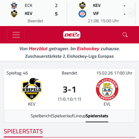
2
-
ECK
KEV
5
-
KEV
VIF
Beendet
21.08. 15:00 Uhr
Von
Herzblut
getragen. Im
Eishockey
zuhause.
Zuschauerstärkste 2. Eishockey-Liga Europas
Spieltag: 46
Beendet
15.02.26 17:00 Uhr
3
-
1
(1:0;1:0;1:1)
KEV
EVL
Spielbericht
Spielverlauf
Lineup
Spielerstats
SPIELERSTATS