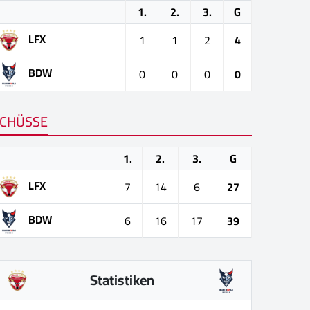
1.
2.
3.
G
LFX
1
1
2
4
BDW
0
0
0
0
CHÜSSE
1.
2.
3.
G
LFX
7
14
6
27
BDW
6
16
17
39
Statistiken