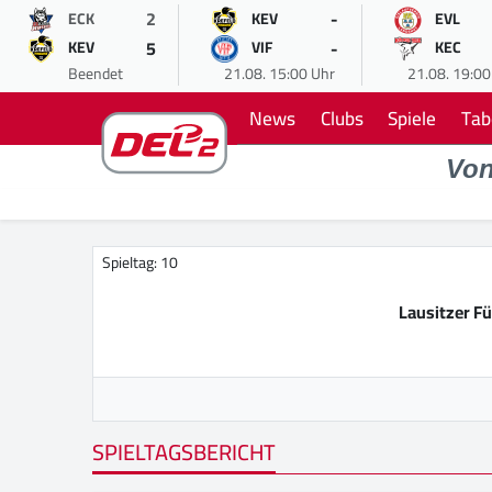
2
-
ECK
KEV
EVL
5
-
KEV
VIF
KEC
Beendet
21.08. 15:00 Uhr
21.08. 19:00
News
Clubs
Spiele
Tab
Vo
Spieltag: 10
Lausitzer F
SPIELTAGSBERICHT