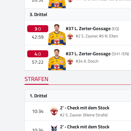
3. Drittel
#37 L. Zerter-Gossage
3
:0
(EQ)
#2 S. Zauner, #5 N. Elten
42:59
#37 L. Zerter-Gossage
4
:0
(SH1 /EN)
#34 A. Dosch
57:22
STRAFEN
1. Drittel
2' -
Check mit dem Stock
10:34
#2 S. Zauner
(Kleine Strafe)
2' -
Check mit dem Stock
10:34