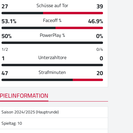
27
39
Schüsse auf Tor
53.1%
46.9%
Faceoff %
50%
0%
PowerPlay %
1/2
0/4
1
0
Unterzahltore
47
20
Strafminuten
PIELINFORMATION
Saison 2024/2025 (Hauptrunde)
Spieltag: 10