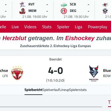
-
-
-
RVT
SCB
-
-
-
MEM
DEG
 Uhr
21.08. 19:00 Uhr
21.08. 19:30 Uhr
21.
elle
Live
Videos
Stats
Spieler
Liga
Powerplay
n
Herzblut
getragen. Im
Eishockey
zuha
Zuschauerstärkste 2. Eishockey-Liga Europas
Beendet
4
-
0
üchse
Blue
LFX
BDW
(1:0;1:0;2:0)
Spielbericht
Spielverlauf
Lineup
Spielerstats
T