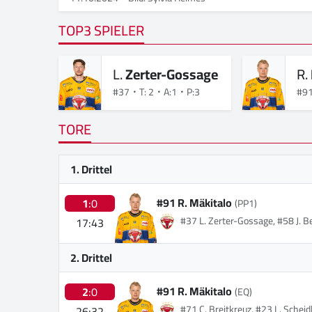
TOP3 SPIELER
L.
Zerter-Gossage
R.
#37
T: 2
A:1
P:3
#9
TORE
1. Drittel
#91 R. Mäkitalo
1
:0
(PP1)
#37 L. Zerter-Gossage, #58 J. B
17:43
2. Drittel
#91 R. Mäkitalo
2
:0
(EQ)
#71 C. Breitkreuz, #23 L. Scheid
26:32