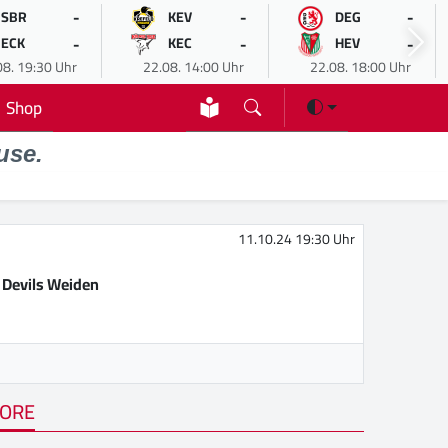
-
-
-
SBR
KEV
DEG
-
-
-
ECK
KEC
HEV
08. 19:30 Uhr
22.08. 14:00 Uhr
22.08. 18:00 Uhr
Shop
use.
11.10.24 19:30 Uhr
 Devils Weiden
ORE