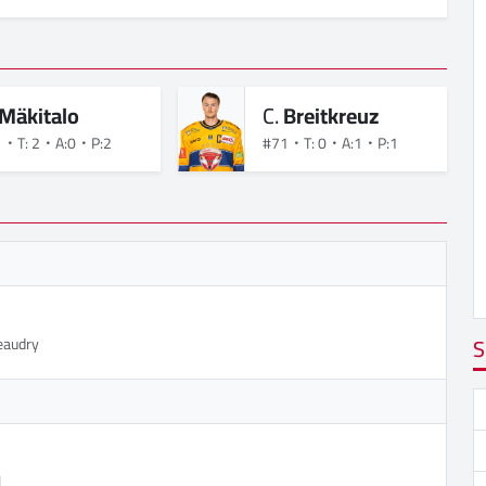
Mäkitalo
C.
Breitkreuz
1
T: 2
A:0
P:2
#71
T: 0
A:1
P:1
S
eaudry
l