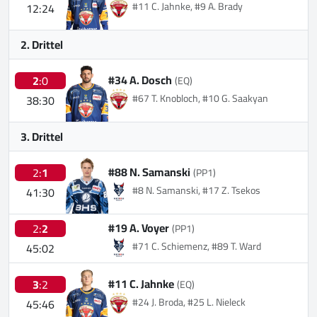
#11 C. Jahnke, #9 A. Brady
12:24
2. Drittel
#34 A. Dosch
2
:0
(EQ)
#67 T. Knobloch, #10 G. Saakyan
38:30
3. Drittel
#88 N. Samanski
2:
1
(PP1)
#8 N. Samanski, #17 Z. Tsekos
41:30
#19 A. Voyer
2:
2
(PP1)
#71 C. Schiemenz, #89 T. Ward
45:02
#11 C. Jahnke
3
:2
(EQ)
#24 J. Broda, #25 L. Nieleck
45:46