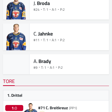
J.
Broda
#24
T: 1
A:1
P:2
C.
Jahnke
#11
T: 1
A:1
P:2
A.
Brady
#9
T: 1
A:1
P:2
TORE
1. Drittel
#71 C. Breitkreuz
1
:0
(PP1)