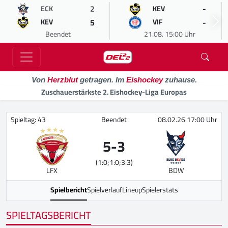
2
-
ECK
KEV
5
-
KEV
VIF
Beendet
21.08. 15:00 Uhr
Von
Herzblut
getragen. Im
Eishockey
zuhause.
Zuschauerstärkste 2. Eishockey-Liga Europas
Spieltag: 43
Beendet
08.02.26 17:00 Uhr
5
-
3
(1:0;1:0;3:3)
LFX
BDW
Spielbericht
Spielverlauf
Lineup
Spielerstats
SPIELTAGSBERICHT