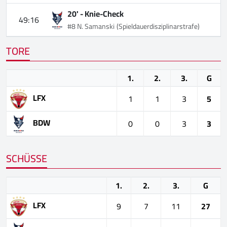
20' -
Knie-Check
49:16
#8 N. Samanski
(Spieldauerdisziplinarstrafe)
TORE
1.
2.
3.
G
LFX
1
1
3
5
BDW
0
0
3
3
SCHÜSSE
1.
2.
3.
G
LFX
9
7
11
27