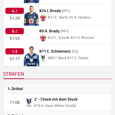
#24 J. Broda
4
:2
(PP1)
#27 E. Hjorth, #7 K. Havlena
51:29
#9 A. Brady
5
:2
(PP1)
#23 L. Scheidl, #31 A. Morrone
51:53
#71 C. Schiemenz
5:
3
(EQ)
#89 T. Ward, #17 Z. Tsekos
57:17
STRAFEN
1. Drittel
2' -
Check mit dem Stock
11:06
#19 A. Voyer
(Kleine Strafe)