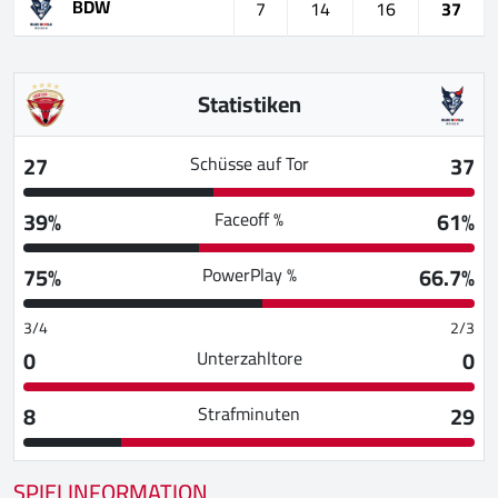
BDW
7
14
16
37
Statistiken
27
37
Schüsse auf Tor
39%
61%
Faceoff %
75%
66.7%
PowerPlay %
3/4
2/3
0
0
Unterzahltore
8
29
Strafminuten
SPIELINFORMATION