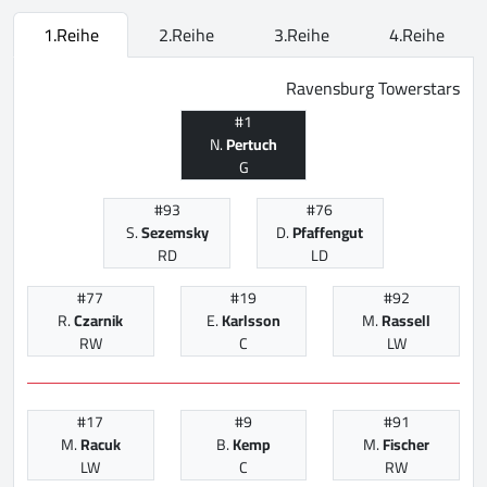
1.Reihe
2.Reihe
3.Reihe
4.Reihe
Ravensburg Towerstars
#1
N.
Pertuch
G
#93
#76
S.
Sezemsky
D.
Pfaffengut
RD
LD
#77
#19
#92
R.
Czarnik
E.
Karlsson
M.
Rassell
RW
C
LW
#17
#9
#91
M.
Racuk
B.
Kemp
M.
Fischer
LW
C
RW