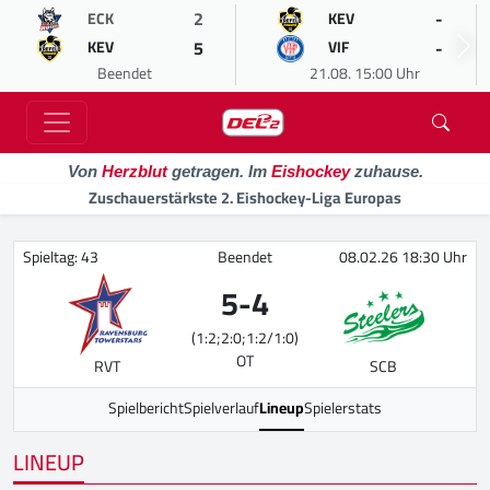
2
-
ECK
KEV
5
-
KEV
VIF
Beendet
21.08. 15:00 Uhr
Von
Herzblut
getragen. Im
Eishockey
zuhause.
Zuschauerstärkste 2. Eishockey-Liga Europas
Spieltag: 43
Beendet
08.02.26 18:30 Uhr
5
-
4
(1:2;2:0;1:2/1:0)
OT
RVT
SCB
Spielbericht
Spielverlauf
Lineup
Spielerstats
LINEUP