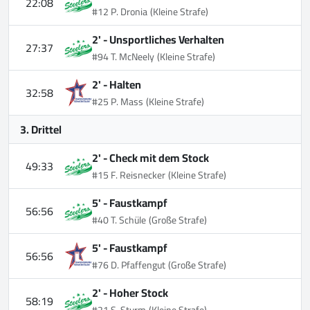
22:08
#12 P. Dronia
(Kleine Strafe)
2' -
Unsportliches Verhalten
27:37
#94 T. McNeely
(Kleine Strafe)
2' -
Halten
32:58
#25 P. Mass
(Kleine Strafe)
3. Drittel
2' -
Check mit dem Stock
49:33
#15 F. Reisnecker
(Kleine Strafe)
5' -
Faustkampf
56:56
#40 T. Schüle
(Große Strafe)
5' -
Faustkampf
56:56
#76 D. Pfaffengut
(Große Strafe)
2' -
Hoher Stock
58:19