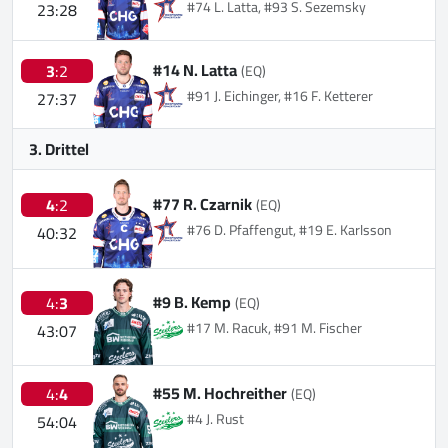
#74 L. Latta, #93 S. Sezemsky
23:28
#14 N. Latta
3
:2
(EQ)
#91 J. Eichinger, #16 F. Ketterer
27:37
3. Drittel
#77 R. Czarnik
4
:2
(EQ)
#76 D. Pfaffengut, #19 E. Karlsson
40:32
#9 B. Kemp
4:
3
(EQ)
#17 M. Racuk, #91 M. Fischer
43:07
#55 M. Hochreither
4:
4
(EQ)
#4 J. Rust
54:04