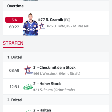
Overtime
#77 R. Czarnik
5
:4
(EQ)
#26 O. Tufto, #92 M. Rassell
60:22
STRAFEN
1. Drittel
2' -
Check mit dem Stock
08:49
#66 J. Wieszinski
(Kleine Strafe)
2' -
Hoher Stock
12:31
#21 S. Sturm
(Kleine Strafe)
2. Drittel
2' -
Halten