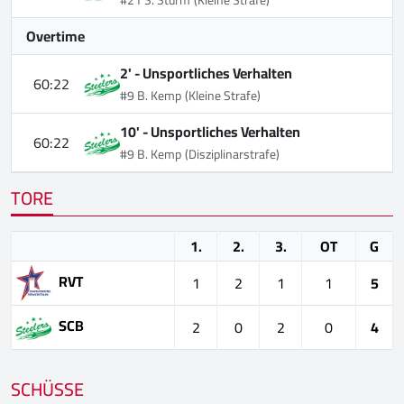
#21 S. Sturm
(Kleine Strafe)
Overtime
2' -
Unsportliches Verhalten
60:22
#9 B. Kemp
(Kleine Strafe)
10' -
Unsportliches Verhalten
60:22
#9 B. Kemp
(Disziplinarstrafe)
TORE
1.
2.
3.
OT
G
RVT
1
2
1
1
5
SCB
2
0
2
0
4
SCHÜSSE