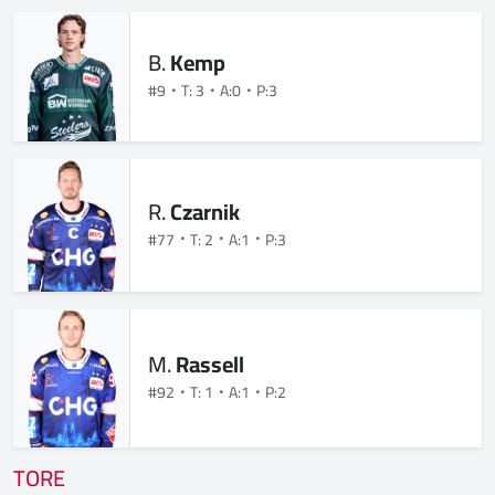
B.
Kemp
#9
T: 3
A:0
P:3
R.
Czarnik
#77
T: 2
A:1
P:3
M.
Rassell
#92
T: 1
A:1
P:2
TORE