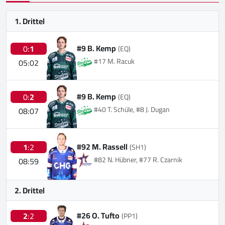
1. Drittel
#9 B. Kemp
0:
1
(EQ)
#17 M. Racuk
05:02
#9 B. Kemp
0:
2
(EQ)
#40 T. Schüle, #8 J. Dugan
08:07
#92 M. Rassell
1
:2
(SH1)
#82 N. Hübner, #77 R. Czarnik
08:59
2. Drittel
#26 O. Tufto
2
:2
(PP1)