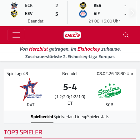
2
-
ECK
KEV
5
-
KEV
VIF
Beendet
21.08. 15:00 Uhr
Von
Herzblut
getragen. Im
Eishockey
zuhause.
Zuschauerstärkste 2. Eishockey-Liga Europas
Spieltag: 43
Beendet
08.02.26 18:30 Uhr
5
-
4
(1:2;2:0;1:2/1:0)
OT
RVT
SCB
Spielbericht
Spielverlauf
Lineup
Spielerstats
TOP3 SPIELER