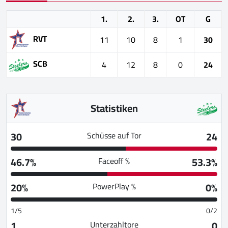
1.
2.
3.
OT
G
RVT
11
10
8
1
30
SCB
4
12
8
0
24
Statistiken
30
24
Schüsse auf Tor
46.7%
53.3%
Faceoff %
20%
0%
PowerPlay %
1/5
0/2
1
0
Unterzahltore