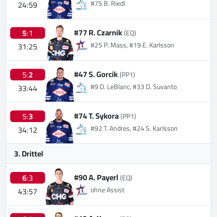
#75 B. Riedl
24:59
#77 R. Czarnik
5
:1
(EQ)
#25 P. Mass, #19 E. Karlsson
31:25
#47 S. Gorcik
5:
2
(PP1)
#9 D. LeBlanc, #33 D. Suvanto
33:44
#74 T. Sykora
5:
3
(PP1)
#92 T. Andres, #24 S. Karlsson
34:12
3. Drittel
#90 A. Payerl
6
:3
(EQ)
ohne Assist
43:57