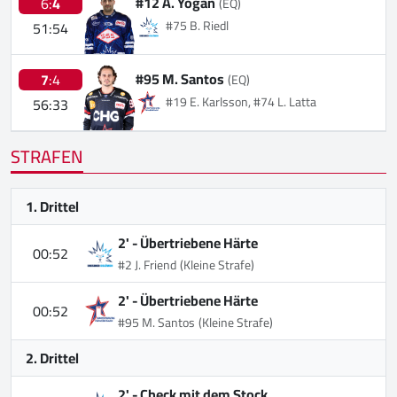
#12 A. Yogan
6:
4
(EQ)
#75 B. Riedl
51:54
#95 M. Santos
7
:4
(EQ)
#19 E. Karlsson, #74 L. Latta
56:33
STRAFEN
1. Drittel
2' -
Übertriebene Härte
00:52
#2 J. Friend
(Kleine Strafe)
2' -
Übertriebene Härte
00:52
#95 M. Santos
(Kleine Strafe)
2. Drittel
2' -
Check mit dem Stock