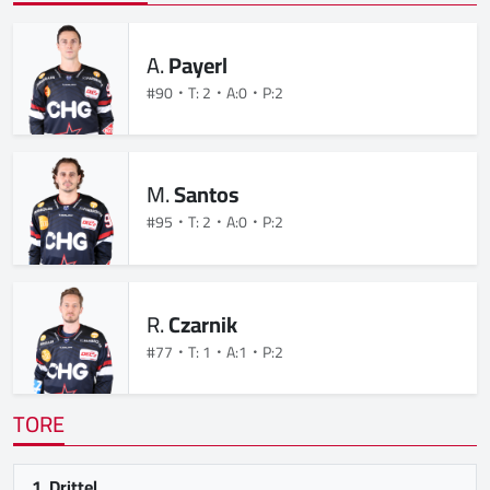
A.
Payerl
#90
T: 2
A:0
P:2
M.
Santos
#95
T: 2
A:0
P:2
R.
Czarnik
#77
T: 1
A:1
P:2
TORE
1. Drittel