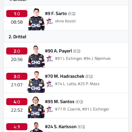
#9 F. Sarto
1
:0
(EQ)
ohne Assist
08:58
2. Drittel
#90 A. Payerl
2
:0
(EQ)
#91 J. Eichinger, #94 J. Nijenhuis
20:56
#70 M. Hadraschek
3
:0
(EQ)
#74 L. Latta, #25 P. Mass
21:07
#95 M. Santos
4
:0
(EQ)
#77 R. Czarnik, #91 J. Eichinger
22:52
#24 S. Karlsson
4:
1
(EQ)