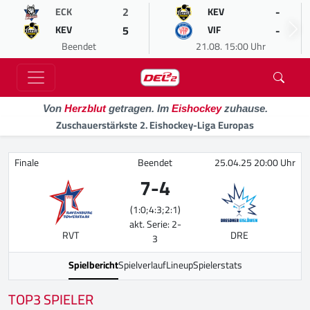
2
-
ECK
KEV
5
-
KEV
VIF
Beendet
21.08. 15:00 Uhr
Von
Herzblut
getragen. Im
Eishockey
zuhause.
Zuschauerstärkste 2. Eishockey-Liga Europas
Finale
Beendet
25.04.25 20:00 Uhr
7
-
4
(1:0;4:3;2:1)
akt. Serie: 2-
RVT
DRE
3
Spielbericht
Spielverlauf
Lineup
Spielerstats
TOP3 SPIELER