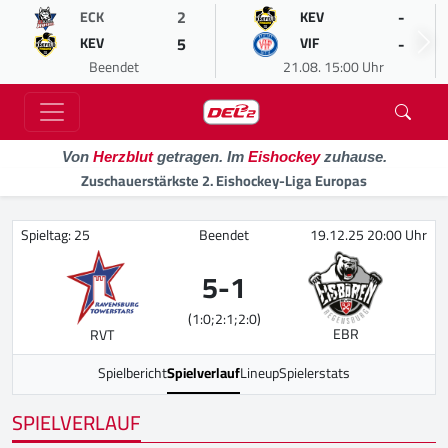
2
-
ECK
KEV
5
-
KEV
VIF
Beendet
21.08. 15:00 Uhr
Von
Herzblut
getragen. Im
Eishockey
zuhause.
Zuschauerstärkste 2. Eishockey-Liga Europas
Spieltag: 25
Beendet
19.12.25 20:00 Uhr
5
-
1
(1:0;2:1;2:0)
EBR
RVT
Spielbericht
Spielverlauf
Lineup
Spielerstats
SPIELVERLAUF