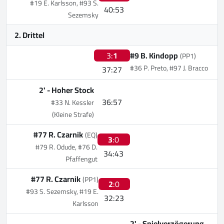
#19 E. Karlsson, #93 S.
40:53
Sezemsky
2. Drittel
3:
1
#9 B. Kindopp
(PP1)
#36 P. Preto, #97 J. Bracco
37:27
2' -
Hoher Stock
36:57
#33 N. Kessler
(Kleine Strafe)
#77 R. Czarnik
(EQ)
3
:0
#79 R. Odude, #76 D.
34:43
Pfaffengut
#77 R. Czarnik
(PP1)
2
:0
#93 S. Sezemsky, #19 E.
32:23
Karlsson
2' -
Spielverzögerung