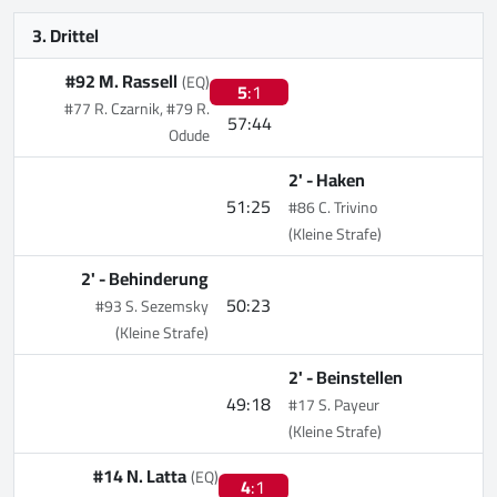
3. Drittel
#92 M. Rassell
(EQ)
5
:1
#77 R. Czarnik, #79 R.
57:44
Odude
2' -
Haken
51:25
#86 C. Trivino
(Kleine Strafe)
2' -
Behinderung
50:23
#93 S. Sezemsky
(Kleine Strafe)
2' -
Beinstellen
49:18
#17 S. Payeur
(Kleine Strafe)
#14 N. Latta
(EQ)
4
:1