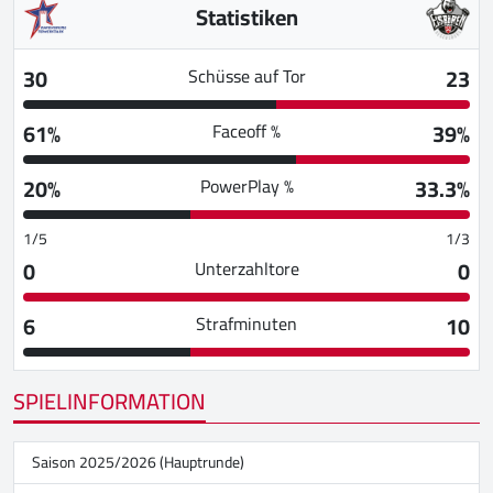
Statistiken
30
23
Schüsse auf Tor
61%
39%
Faceoff %
20%
33.3%
PowerPlay %
1/5
1/3
0
0
Unterzahltore
6
10
Strafminuten
SPIELINFORMATION
Saison 2025/2026 (Hauptrunde)