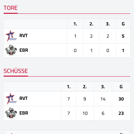
TORE
1.
2.
3.
G
RVT
1
2
2
5
EBR
0
1
0
1
SCHÜSSE
1.
2.
3.
G
RVT
7
9
14
30
EBR
7
10
6
23