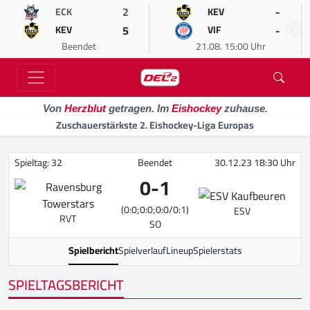
2
-
ECK
KEV
5
-
KEV
VIF
Beendet
21.08. 15:00 Uhr
Von
Herzblut
getragen. Im
Eishockey
zuhause.
Zuschauerstärkste 2. Eishockey-Liga Europas
Spieltag: 32
Beendet
30.12.23 18:30 Uhr
0
-
1
(0:0;0:0;0:0/0:1)
ESV
RVT
SO
Spielbericht
Spielverlauf
Lineup
Spielerstats
SPIELTAGSBERICHT