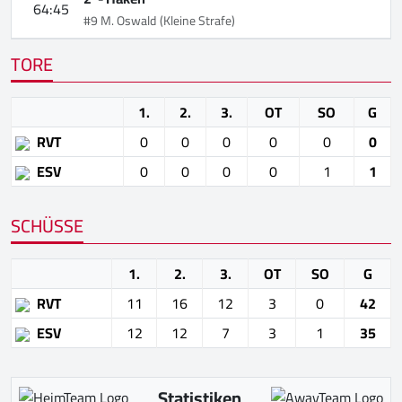
64:45
#9 M. Oswald
(Kleine Strafe)
TORE
1.
2.
3.
OT
SO
G
RVT
0
0
0
0
0
0
ESV
0
0
0
0
1
1
SCHÜSSE
1.
2.
3.
OT
SO
G
RVT
11
16
12
3
0
42
ESV
12
12
7
3
1
35
Statistiken