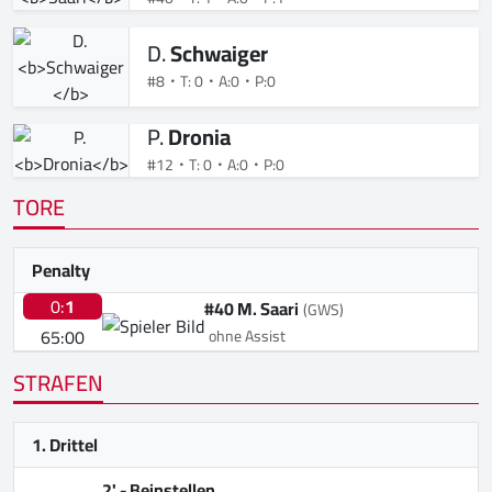
D.
Schwaiger
#8
T: 0
A:0
P:0
P.
Dronia
#12
T: 0
A:0
P:0
TORE
Penalty
0:
1
#40 M. Saari
(GWS)
65:00
ohne Assist
STRAFEN
1. Drittel
2' -
Beinstellen