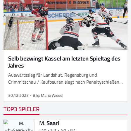
Selb bezwingt Kassel am letzten Spieltag des
Jahres
Auswärtssieg für Landshut, Regensburg und
Crimmitschau / Kaufbeuren siegt nach Penaltyschießen /
Rosenheim mit Overtime-Sieg / Heimsieg für Freiburg
30.12.2023
Bild: Mario Wiedel
TOP3 SPIELER
M.
Saari
#40
T: 1
A:0
P:1