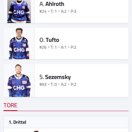
A.
Ahlroth
#24
T: 1
A:2
P:3
O.
Tufto
#26
T: 1
A:1
P:2
S.
Sezemsky
#93
T: 0
A:2
P:2
TORE
1. Drittel