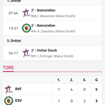
1. Drittel
2' -
Beinstellen
07:44
#66 J. Wieszinski
(Kleine Strafe)
2' -
Beinstellen
13:37
#94 A. Zawatsky
(Kleine Strafe)
3. Drittel
2' -
Hoher Stock
54:17
#91 J. Eichinger
(Kleine Strafe)
TORE
1.
2.
3.
G
RVT
1
4
0
5
ESV
1
0
2
3