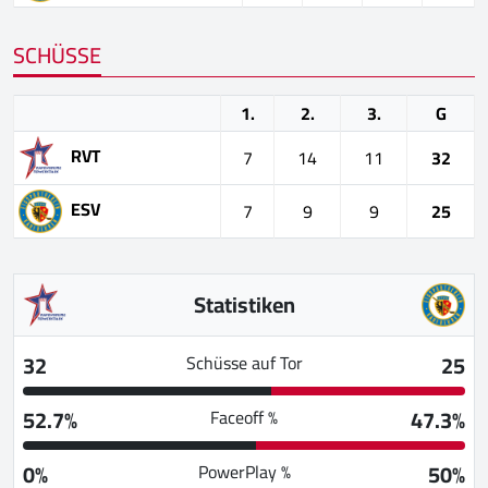
SCHÜSSE
1.
2.
3.
G
RVT
7
14
11
32
ESV
7
9
9
25
Statistiken
32
25
Schüsse auf Tor
52.7%
47.3%
Faceoff %
0%
50%
PowerPlay %