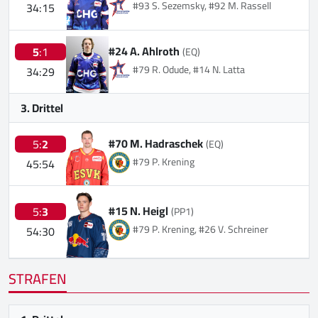
#93 S. Sezemsky, #92 M. Rassell
34:15
#24 A. Ahlroth
5
:1
(EQ)
#79 R. Odude, #14 N. Latta
34:29
3. Drittel
#70 M. Hadraschek
5:
2
(EQ)
#79 P. Krening
45:54
#15 N. Heigl
5:
3
(PP1)
#79 P. Krening, #26 V. Schreiner
54:30
STRAFEN