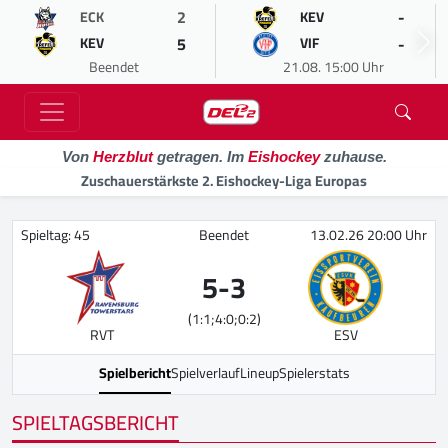
2
-
ECK
KEV
5
-
KEV
VIF
Beendet
21.08. 15:00 Uhr
Von
Herzblut
getragen. Im
Eishockey
zuhause.
Zuschauerstärkste 2. Eishockey-Liga Europas
Spieltag: 45
Beendet
13.02.26 20:00 Uhr
5
-
3
(1:1;4:0;0:2)
RVT
ESV
Spielbericht
Spielverlauf
Lineup
Spielerstats
SPIELTAGSBERICHT