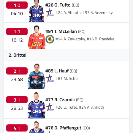
#26 O. Tufto
1
:0
(EQ)
#24 A. Ahlroth, #93 S. Sezemsky
04:10
#91 T. McLellan
1:
1
(EQ)
#94 A. Zawatsky, #16 B. Raedeke
16:12
2. Drittel
#85 L. Hauf
2
:1
(EQ)
#81 M. Scholl
23:48
#77 R. Czarnik
3
:1
(EQ)
#26 O. Tufto, #24 A. Ahlroth
28:53
#76 D. Pfaffengut
4
:1
(EQ)