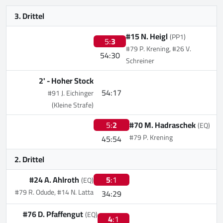
3. Drittel
#15 N. Heigl
(PP1)
5:
3
#79 P. Krening, #26 V.
54:30
Schreiner
2' -
Hoher Stock
54:17
#91 J. Eichinger
(Kleine Strafe)
5:
2
#70 M. Hadraschek
(EQ)
#79 P. Krening
45:54
2. Drittel
#24 A. Ahlroth
5
:1
(EQ)
#79 R. Odude, #14 N. Latta
34:29
#76 D. Pfaffengut
(EQ)
4
:1