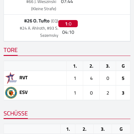
07:44
#66 J. Wieszinski
(Kleine Strafe)
#26 O. Tufto
(EQ)
1
:0
#24 A. Ahlroth, #93 S.
04:10
Sezemsky
TORE
1.
2.
3.
G
RVT
1
4
0
5
ESV
1
0
2
3
SCHÜSSE
1.
2.
3.
G