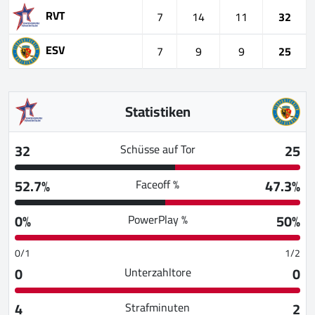
RVT
7
14
11
32
ESV
7
9
9
25
Statistiken
32
25
Schüsse auf Tor
52.7%
47.3%
Faceoff %
0%
50%
PowerPlay %
0/1
1/2
0
0
Unterzahltore
4
2
Strafminuten