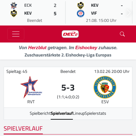
2
-
ECK
KEV
5
-
KEV
VIF
Beendet
21.08. 15:00 Uhr
Von
Herzblut
getragen. Im
Eishockey
zuhause.
Zuschauerstärkste 2. Eishockey-Liga Europas
Spieltag: 45
Beendet
13.02.26 20:00 Uhr
5
-
3
(1:1;4:0;0:2)
RVT
ESV
Spielbericht
Spielverlauf
Lineup
Spielerstats
SPIELVERLAUF