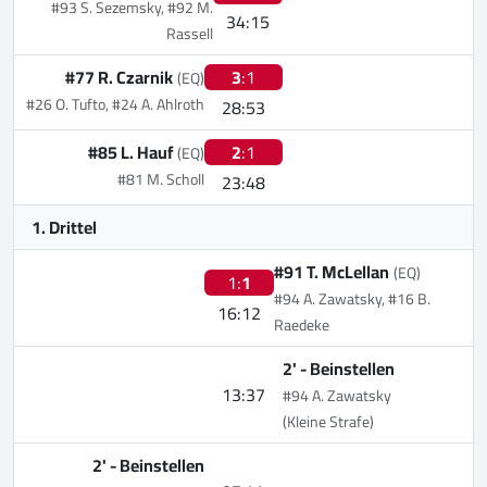
#93 S. Sezemsky, #92 M.
34:15
Rassell
#77 R. Czarnik
3
:1
(EQ)
#26 O. Tufto, #24 A. Ahlroth
28:53
#85 L. Hauf
2
:1
(EQ)
#81 M. Scholl
23:48
1. Drittel
#91 T. McLellan
(EQ)
1:
1
#94 A. Zawatsky, #16 B.
16:12
Raedeke
2' -
Beinstellen
13:37
#94 A. Zawatsky
(Kleine Strafe)
2' -
Beinstellen