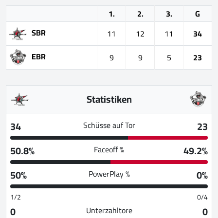
1.
2.
3.
G
SBR
11
12
11
34
EBR
9
9
5
23
Statistiken
34
23
Schüsse auf Tor
50.8%
49.2%
Faceoff %
50%
0%
PowerPlay %
1/2
0/4
0
0
Unterzahltore