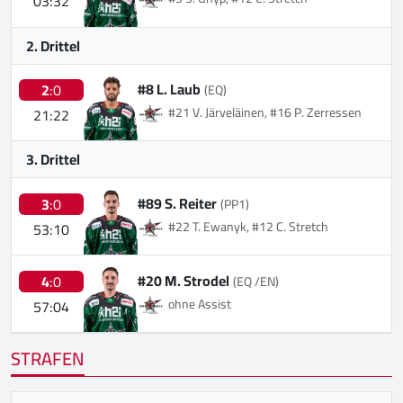
03:32
2. Drittel
#8 L. Laub
2
:0
(EQ)
#21 V. Järveläinen, #16 P. Zerressen
21:22
3. Drittel
#89 S. Reiter
3
:0
(PP1)
#22 T. Ewanyk, #12 C. Stretch
53:10
#20 M. Strodel
4
:0
(EQ /EN)
ohne Assist
57:04
STRAFEN