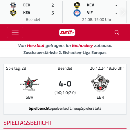
2
-
ECK
KEV
5
-
KEV
VIF
Beendet
21.08. 15:00 Uhr
Von
Herzblut
getragen. Im
Eishockey
zuhause.
Zuschauerstärkste 2. Eishockey-Liga Europas
Spieltag: 28
Beendet
20.12.24 19:30 Uhr
4
-
0
(1:0;1:0;2:0)
SBR
EBR
Spielbericht
Spielverlauf
Lineup
Spielerstats
SPIELTAGSBERICHT