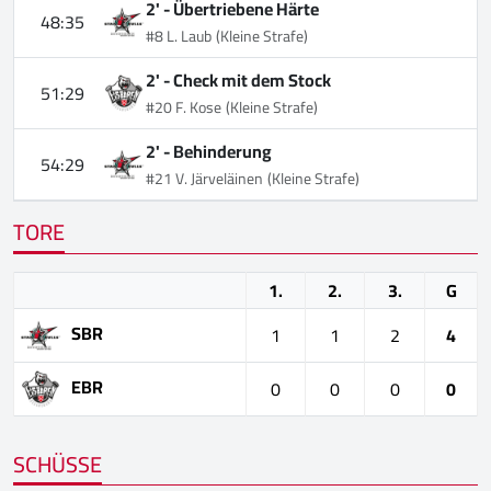
2' -
Übertriebene Härte
48:35
#8 L. Laub
(Kleine Strafe)
2' -
Check mit dem Stock
51:29
#20 F. Kose
(Kleine Strafe)
2' -
Behinderung
54:29
#21 V. Järveläinen
(Kleine Strafe)
TORE
1.
2.
3.
G
SBR
1
1
2
4
EBR
0
0
0
0
SCHÜSSE