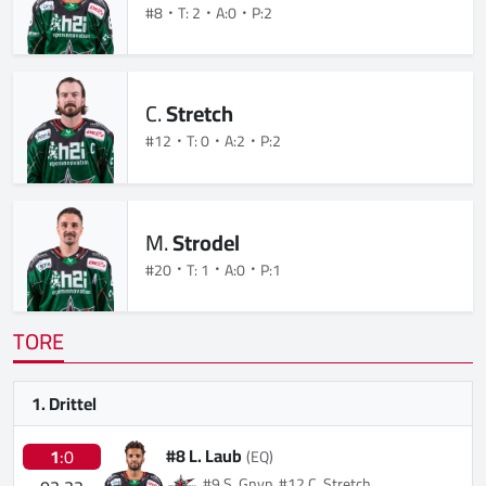
#8
T: 2
A:0
P:2
C.
Stretch
#12
T: 0
A:2
P:2
M.
Strodel
#20
T: 1
A:0
P:1
TORE
1. Drittel
#8 L. Laub
1
:0
(EQ)
#9 S. Gnyp, #12 C. Stretch