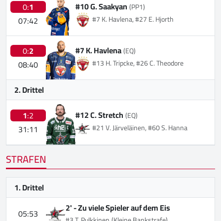
#10 G. Saakyan
0:
1
(PP1)
#7 K. Havlena, #27 E. Hjorth
07:42
#7 K. Havlena
0:
2
(EQ)
#13 H. Tripcke, #26 C. Theodore
08:40
2. Drittel
#12 C. Stretch
1
:2
(EQ)
#21 V. Järveläinen, #60 S. Hanna
31:11
STRAFEN
1. Drittel
2' -
Zu viele Spieler auf dem Eis
05:53
#3 T. Pulkkinen
(Kleine Bankstrafe)