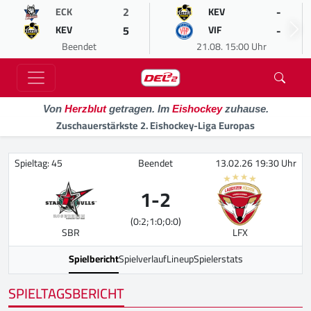
2
-
ECK
KEV
5
-
KEV
VIF
Beendet
21.08. 15:00 Uhr
Von
Herzblut
getragen. Im
Eishockey
zuhause.
Zuschauerstärkste 2. Eishockey-Liga Europas
Spieltag: 45
Beendet
13.02.26 19:30 Uhr
1
-
2
(0:2;1:0;0:0)
SBR
LFX
Spielbericht
Spielverlauf
Lineup
Spielerstats
SPIELTAGSBERICHT