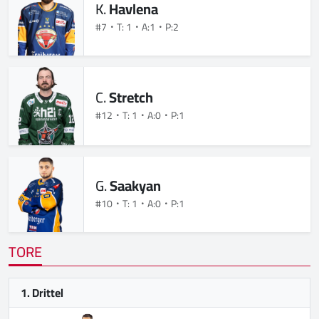
K.
Havlena
#7
T: 1
A:1
P:2
C.
Stretch
#12
T: 1
A:0
P:1
G.
Saakyan
#10
T: 1
A:0
P:1
TORE
1. Drittel