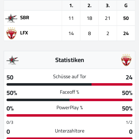
1.
2.
3.
G
SBR
11
18
21
50
LFX
14
8
2
24
Statistiken
50
24
Schüsse auf Tor
50%
50%
Faceoff %
0%
50%
PowerPlay %
0/3
1/2
0
0
Unterzahltore