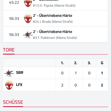
45:22
#13 H. Tripcke
(Kleine Strafe)
2' -
Übertriebene Härte
56:33
#24 J. Broda
(Kleine Strafe)
2' -
Übertriebene Härte
56:33
#3 T. Pulkkinen
(Kleine Strafe)
TORE
1.
2.
3.
G
SBR
0
1
0
1
LFX
2
0
0
2
SCHÜSSE