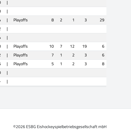
0
|
0
|
4
|
Playoffs
8
2
1
3
29
2
|
4
|
0
|
Playoffs
10
7
12
19
6
2
|
Playoffs
7
1
2
3
6
6
|
Playoffs
5
1
2
3
8
0
|
-
|
©2026 ESBG Eishockeyspielbetriebsgesellschaft mbH