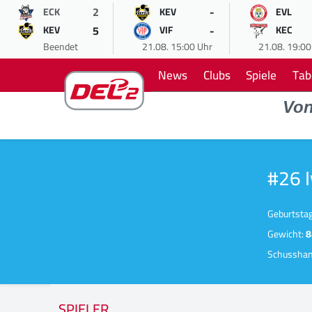
2
-
ECK
KEV
EVL
5
-
KEV
VIF
KEC
Beendet
21.08. 15:00 Uhr
21.08. 19:00
News
Clubs
Spiele
Tab
Vo
#26 
Geburtsta
Gewicht:
8
Schussha
SPIELER