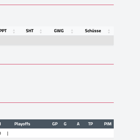
PPT
SHT
GWG
Schüsse
M
Playoffs
GP
G
A
TP
PIM
0
|