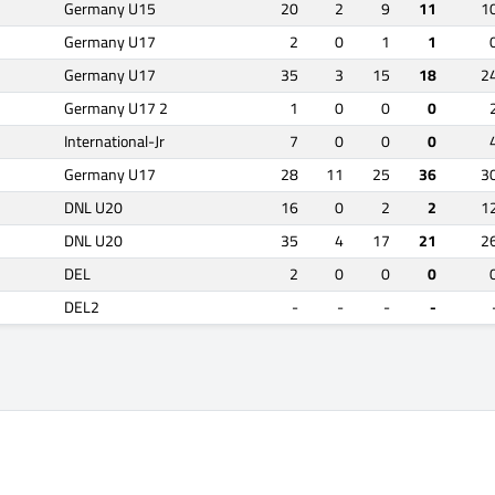
Germany U15
20
2
9
11
1
Germany U17
2
0
1
1
Germany U17
35
3
15
18
2
Germany U17 2
1
0
0
0
International-Jr
7
0
0
0
Germany U17
28
11
25
36
3
DNL U20
16
0
2
2
1
DNL U20
35
4
17
21
2
DEL
2
0
0
0
DEL2
-
-
-
-