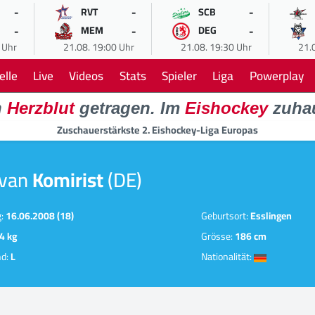
-
-
-
RVT
SCB
-
-
-
MEM
DEG
 Uhr
21.08. 19:00 Uhr
21.08. 19:30 Uhr
21.
elle
Live
Videos
Stats
Spieler
Liga
Powerplay
n
Herzblut
getragen. Im
Eishockey
zuha
Zuschauerstärkste 2. Eishockey-Liga Europas
Ivan
Komirist
(DE)
g:
16.06.2008 (18)
Geburtsort:
Esslingen
4 kg
Grösse:
186 cm
nd:
L
Nationalität: