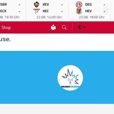
-
-
-
SBR
KEV
DEG
-
-
-
ECK
KEC
HEV
08. 19:30 Uhr
22.08. 14:00 Uhr
22.08. 18:00 Uhr
Shop
use.