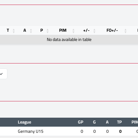
T
A
P
PIM
+/-
FO+/-
No data available in table
League
GP
G
A
TP
PI
Germany U15
0
0
0
0