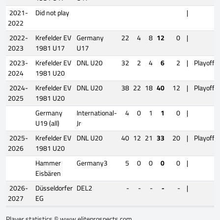
2021-
Did not play
|
2022
2022-
Krefelder EV
Germany
22
4
8
12
0
|
2023
1981 U17
U17
2023-
Krefelder EV
DNL U20
32
2
4
6
2
|
Playoffs
2024
1981 U20
2024-
Krefelder EV
DNL U20
38
22
18
40
12
|
Playoffs
2025
1981 U20
Germany
International-
4
0
1
1
0
|
U19 (all)
Jr
2025-
Krefelder EV
DNL U20
40
12
21
33
20
|
Playoffs
2026
1981 U20
Hammer
Germany3
5
0
0
0
0
|
Eisbären
2026-
Düsseldorfer
DEL2
-
-
-
-
-
|
2027
EG
Player statistics ©
www.eliteprospects.com