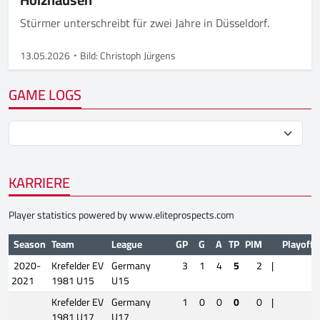
Stürmer unterschreibt für zwei Jahre in Düsseldorf.
13.05.2026
Bild: Christoph Jürgens
GAME LOGS
KARRIERE
Player statistics powered by
www.eliteprospects.com
Season
Team
League
GP
G
A
TP
PIM
Playoffs
2020-
Krefelder EV
Germany
3
1
4
5
2
|
2021
1981 U15
U15
Krefelder EV
Germany
1
0
0
0
0
|
1981 U17
U17