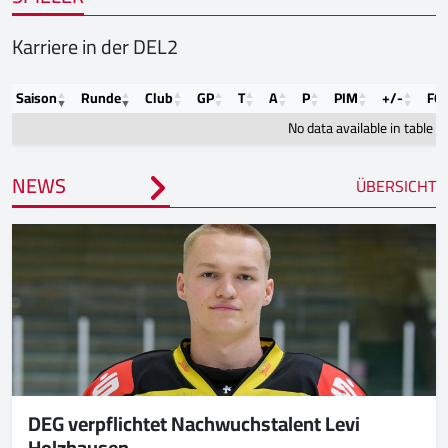
Karriere in der DEL2
Saison
Runde
Club
GP
T
A
P
PIM
+/-
FO
No data available in table
NEWS
ÜBERSICHT
DEG verpflichtet Nachwuchstalent Levi
Holzhausen