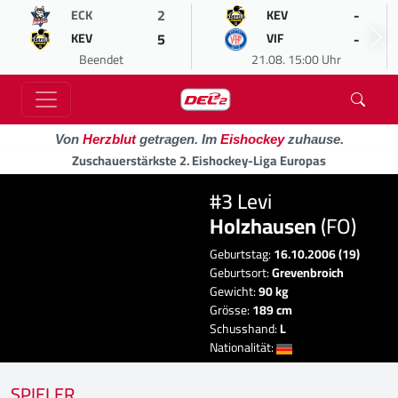
2
-
ECK
KEV
5
-
KEV
VIF
Beendet
21.08. 15:00 Uhr
Von
Herzblut
getragen. Im
Eishockey
zuhause.
Zuschauerstärkste 2. Eishockey-Liga Europas
#3 Levi
Holzhausen
(FO)
Geburtstag:
16.10.2006 (19)
Geburtsort:
Grevenbroich
Gewicht:
90 kg
Grösse:
189 cm
Schusshand:
L
Nationalität:
SPIELER