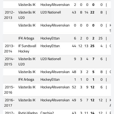
Västerås IK
HockeyAllsvenskan
2
0
0
0
0
|
2012-
Västerås IK
U20 Nationell
43
8
14
22
8
|
2013
U20
Västerås IK
HockeyAllsvenskan
0
0
0
0
0
|
Kv
SH
IFK Arboga
HockeyEttan
6
2
0
2
25
|
2013-
IF Sundsvall
HockeyEttan
44
12
13
25
4
|
Qua
2014
Hockey
2014-
Västerås IK
U20 Nationell
9
3
4
7
6
|
2015
U20
Västerås IK
HockeyAllsvenskan
48
3
2
5
8
|
Qua
IFK Arboga
HockeyEttan
1
1
0
1
0
|
2015-
Västerås IK
HockeyAllsvenskan
52
3
9
12
6
|
2016
2016-
Västerås IK
HockeyAllsvenskan
49
5
7
12
12
|
Kv
2017
AS
2017-
Rytiri Kladno
Czechia2
43
3
11
14
12
|
Pl