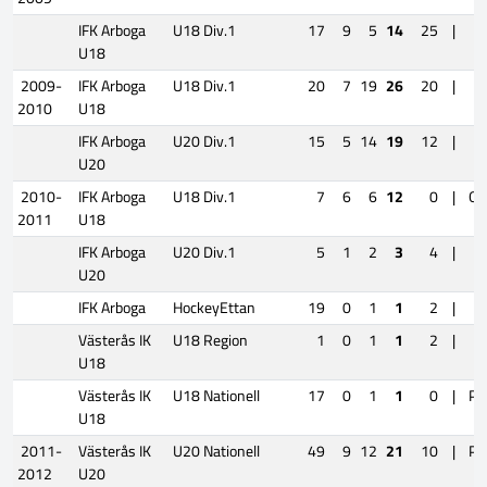
IFK Arboga
U18 Div.1
17
9
5
14
25
|
U18
2009-
IFK Arboga
U18 Div.1
20
7
19
26
20
|
2010
U18
IFK Arboga
U20 Div.1
15
5
14
19
12
|
U20
2010-
IFK Arboga
U18 Div.1
7
6
6
12
0
|
Qua
2011
U18
IFK Arboga
U20 Div.1
5
1
2
3
4
|
U20
IFK Arboga
HockeyEttan
19
0
1
1
2
|
Västerås IK
U18 Region
1
0
1
1
2
|
U18
Västerås IK
U18 Nationell
17
0
1
1
0
|
Pl
U18
2011-
Västerås IK
U20 Nationell
49
9
12
21
10
|
Pl
2012
U20