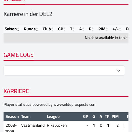
Karriere in der DEL2
Saison
Runde
Club
GP
T
A
P
PIM
+/-
FO
No data available in table
GAME LOGS
KARRIERE
Player statistics powered by
www.eliteprospects.com
Season
Team
League
GP
G
A
TP
PIM
Pl
2008-
Västmanland
Rikspucken
-
1
0
1
2
|
2009