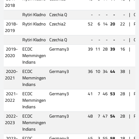
2018
Rytiri Kladno
Czechia Q
-
-
-
-
-
|
Qua
2018-
Rytiri Kladno
Czechia2
52
6
14
20
22
|
Pl
2019
Rytiri Kladno
Czechia Q
-
-
-
-
-
|
Qua
2019-
ECDC
Germany3
39
11
28
39
16
|
2020
Memmingen
Indians
2020-
ECDC
Germany3
36
10
34
44
38
|
2021
Memmingen
Indians
2021-
ECDC
Germany3
41
7
46
53
28
|
Pl
2022
Memmingen
Indians
2022-
ECDC
Germany3
48
7
47
54
28
|
Pl
2023
Memmingen
Indians
2023-
ECDC
Germany3
45
3
55
58
18
|
Pl