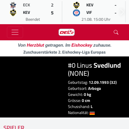
2
-
ECK
KEV
5
-
KEV
VIF
Beendet
21.08. 15:00 Uhr
Von
Herzblut
getragen. Im
Eishockey
zuhause.
Zuschauerstärkste 2. Eishockey-Liga Europas
#0 Linus
Svedlund
(NONE)
Geburtstag:
12.09.1993 (32)
Geburtsort:
Arboga
Gewicht:
0 kg
Grösse:
0 cm
Schusshand:
L
Nationalität:
SPIELER