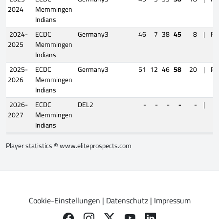
2024
Memmingen
Indians
2024-
ECDC
Germany3
46
7
38
45
8
|
Pl
2025
Memmingen
Indians
2025-
ECDC
Germany3
51
12
46
58
20
|
Pl
2026
Memmingen
Indians
2026-
ECDC
DEL2
-
-
-
-
-
|
2027
Memmingen
Indians
Player statistics ©
www.eliteprospects.com
Cookie-Einstellungen
|
Datenschutz
|
Impressum