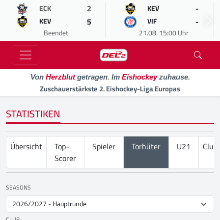
2
-
ECK
KEV
5
-
KEV
VIF
Beendet
21.08. 15:00 Uhr
Von
Herzblut
getragen. Im
Eishockey
zuhause.
Zuschauerstärkste 2. Eishockey-Liga Europas
STATISTIKEN
Übersicht
Top-
Spieler
Torhüter
U21
Club
Scorer
SEASONS
CLUB