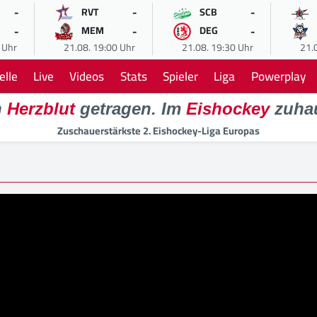
-
-
-
RVT
SCB
-
-
-
MEM
DEG
 Uhr
21.08. 19:00 Uhr
21.08. 19:30 Uhr
21.
elle
Live
Videos
Stats
Spieler
Liga
Powerplay
n
Herzblut
getragen. Im
Eishockey
zuha
Zuschauerstärkste 2. Eishockey-Liga Europas