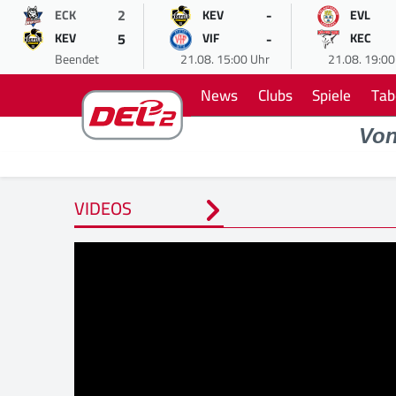
2
-
ECK
KEV
EVL
5
-
KEV
VIF
KEC
Beendet
21.08. 15:00 Uhr
21.08. 19:00
News
Clubs
Spiele
Tab
Vo
VIDEOS