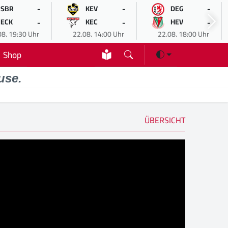
-
-
-
SBR
KEV
DEG
-
-
-
ECK
KEC
HEV
08. 19:30 Uhr
22.08. 14:00 Uhr
22.08. 18:00 Uhr
Shop
use.
ÜBERSICHT