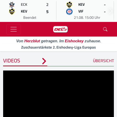
2
-
ECK
KEV
5
-
KEV
VIF
Beendet
21.08. 15:00 Uhr
Von
Herzblut
getragen. Im
Eishockey
zuhause.
Zuschauerstärkste 2. Eishockey-Liga Europas
VIDEOS
ÜBERSICHT