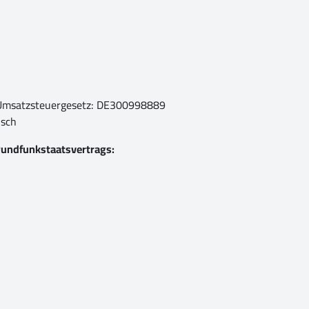
 Umsatzsteuergesetz: DE300998889
isch
Rundfunkstaatsvertrags: