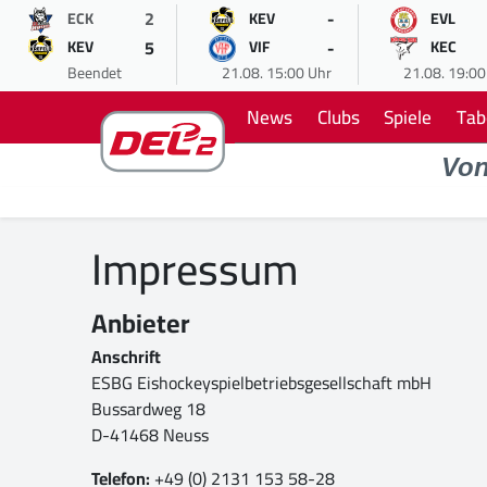
2
-
ECK
KEV
EVL
5
-
KEV
VIF
KEC
Beendet
21.08. 15:00 Uhr
21.08. 19:00
News
Clubs
Spiele
Tab
Vo
Impressum
Anbieter
Anschrift
ESBG Eishockeyspielbetriebsgesellschaft mbH
Bussardweg 18
D-41468 Neuss
Telefon:
+49 (0) 2131 153 58-28