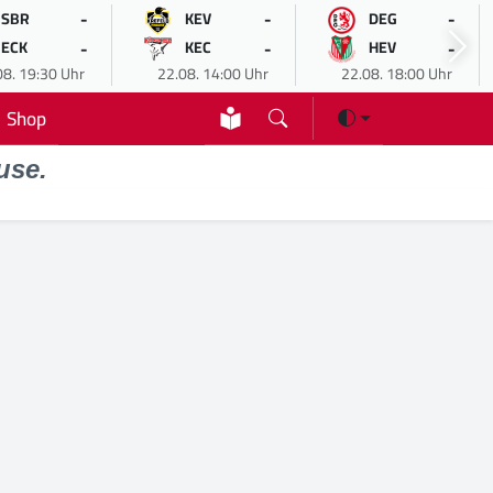
-
-
-
SBR
KEV
DEG
-
-
-
ECK
KEC
HEV
08. 19:30 Uhr
22.08. 14:00 Uhr
22.08. 18:00 Uhr
Shop
use.