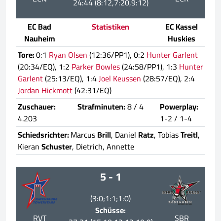
24:44 (8:12,7:20,9:12)
EC Bad
Statistiken
EC Kassel
Nauheim
Huskies
Tore:
0:1
Ryan Olsen
(12:36/PP1), 0:2
Hunter Garlent
(20:34/EQ), 1:2
Parker Bowles
(24:58/PP1), 1:3
Hunter
Garlent
(25:13/EQ), 1:4
Joel Keussen
(28:57/EQ), 2:4
Jordan Hickmott
(42:31/EQ)
Zuschauer:
Strafminuten:
8 / 4
Powerplay:
4.203
1-2 / 1-4
Schiedsrichter:
Marcus
Brill
, Daniel
Ratz
, Tobias
Treitl
,
Kieran
Schuster
, Dietrich, Annette
5 - 1
(3:0;1:1;1:0)
Schüsse:
RVT
SBR