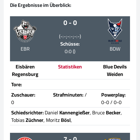
Die Ergebnisse im Überblick:
0 - 0
(-:-;-:-;-:-)
Schüsse:
EBR
BDW
0:0 ()
Eisbären
Statistiken
Blue Devils
Regensburg
Weiden
Tore:
Zuschauer:
Strafminuten:
/
Powerplay:
0
0-0 / 0-0
Schiedsrichter:
Daniel
Kannengießer
, Bruce
Becker
,
Tobias
Züchner
, Moritz
Bösl
,
7 - 0