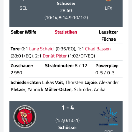
Schüsse:
SEL
LFX
28:40
(10:14,8:14,9:10/1:2)
Selber Wölfe
Statistiken
Lausitzer
Füchse
Tore:
0:1
Lane Scheidl
(0:36/EQ), 1:1
Chad Bassen
(28:01/EQ), 2:1
Donát Péter
(1:02/OT/EQ)
Zuschauer:
Strafminuten:
8 / 12
Powerplay:
2.980
0-5 / 0-3
Schiedsrichter:
Lukas
Voit
, Thorsten
Lajoie
, Alexander
Pletzer
, Yannick
Müller-Osten
, Schröder, Anika
1 - 4
(1:2;0:1;0:1)
Schüsse: