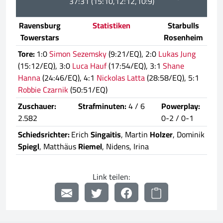
37:31 (15:10,12:12,10:9)
Ravensburg
Statistiken
Starbulls
Towerstars
Rosenheim
Tore:
1:0
Simon Sezemsky
(9:21/EQ), 2:0
Lukas Jung
(15:12/EQ), 3:0
Luca Hauf
(17:54/EQ), 3:1
Shane
Hanna
(24:46/EQ), 4:1
Nickolas Latta
(28:58/EQ), 5:1
Robbie Czarnik
(50:51/EQ)
Zuschauer:
Strafminuten:
4 / 6
Powerplay:
2.582
0-2 / 0-1
Schiedsrichter:
Erich
Singaitis
, Martin
Holzer
, Dominik
Spiegl
, Matthäus
Riemel
, Nidens, Irina
Link teilen: