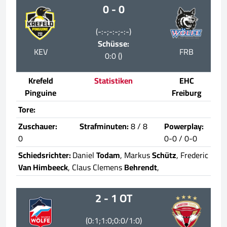
0 - 0
(-:-;-:-;-:-)
Schüsse:
KEV
FRB
0:0 ()
Krefeld
Statistiken
EHC
Pinguine
Freiburg
Tore:
Zuschauer:
Strafminuten:
8 / 8
Powerplay:
0
0-0 / 0-0
Schiedsrichter:
Daniel
Todam
, Markus
Schütz
, Frederic
Van Himbeeck
, Claus Clemens
Behrendt
,
2 - 1 OT
(0:1;1:0;0:0/1:0)