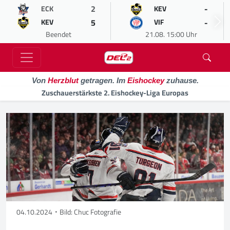
2
-
ECK
KEV
5
-
KEV
VIF
Beendet
21.08. 15:00 Uhr
Von
Herzblut
getragen. Im
Eishockey
zuhause.
Zuschauerstärkste 2. Eishockey-Liga Europas
04.10.2024
Bild: Chuc Fotografie