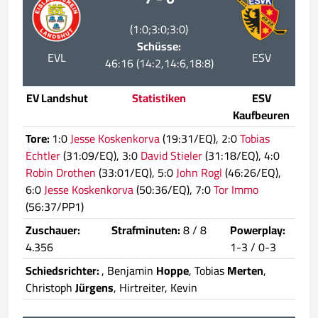
(1:0;3:0;3:0)
Schüsse:
EVL
ESV
46:16 (14:2,14:6,18:8)
EV Landshut
Statistiken
ESV
Kaufbeuren
Tore:
1:0
Jesse Koskenkorva
(19:31/EQ), 2:0
Tobias
Echtler
(31:09/EQ), 3:0
David Stieler
(31:18/EQ), 4:0
Robin Drothen
(33:01/EQ), 5:0
John Rogl
(46:26/EQ),
6:0
Jesse Koskenkorva
(50:36/EQ), 7:0
Tor Immo
(56:37/PP1)
Zuschauer:
Strafminuten:
8 / 8
Powerplay:
4.356
1-3 / 0-3
Schiedsrichter:
, Benjamin
Hoppe
, Tobias
Merten
,
Christoph
Jürgens
, Hirtreiter, Kevin