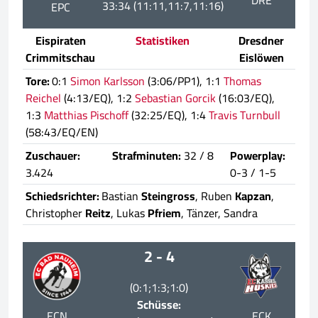
DRE
33:34 (11:11,11:7,11:16)
EPC
Eispiraten
Statistiken
Dresdner
Crimmitschau
Eislöwen
Tore:
0:1
Simon Karlsson
(3:06/PP1), 1:1
Thomas
Reichel
(4:13/EQ), 1:2
Sebastian Gorcik
(16:03/EQ),
1:3
Matthias Pischoff
(32:25/EQ), 1:4
Travis Turnbull
(58:43/EQ/EN)
Zuschauer:
Strafminuten:
32 / 8
Powerplay:
3.424
0-3 / 1-5
Schiedsrichter:
Bastian
Steingross
, Ruben
Kapzan
,
Christopher
Reitz
, Lukas
Pfriem
, Tänzer, Sandra
2 - 4
(0:1;1:3;1:0)
Schüsse:
ECN
ECK