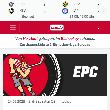
2
-
ECK
KEV
5
-
KEV
VIF
Beendet
21.08. 15:00 Uhr
Von
Herzblut
getragen. Im
Eishockey
zuhause.
Zuschauerstärkste 2. Eishockey-Liga Europas
24.06.2025
Bild: Eispiraten Crimmitschau