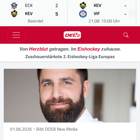
2
-
ECK
KEV
5
-
KEV
VIF
Beendet
21.08. 15:00 Uhr
Von
Herzblut
getragen. Im
Eishockey
zuhause.
Zuschauerstärkste 2. Eishockey-Liga Europas
01.06.2026
Bild: DOSB New Media