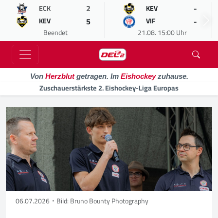
2
-
ECK
KEV
5
-
KEV
VIF
Beendet
21.08. 15:00 Uhr
Von
Herzblut
getragen. Im
Eishockey
zuhause.
Zuschauerstärkste 2. Eishockey-Liga Europas
06.07.2026
Bild: Bruno Bounty Photography