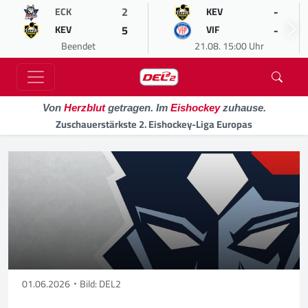
2
-
ECK
KEV
5
-
KEV
VIF
Beendet
21.08. 15:00 Uhr
Von
Herzblut
getragen. Im
Eishockey
zuhause.
Zuschauerstärkste 2. Eishockey-Liga Europas
01.06.2026
Bild: DEL2