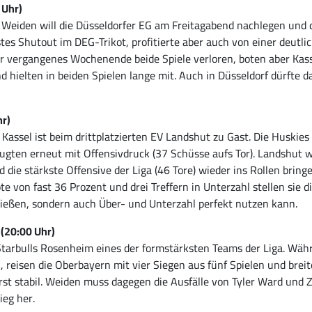
 Uhr)
Weiden will die Düsseldorfer EG am Freitagabend nachlegen und d
stes Shutout im DEG-Trikot, profitierte aber auch von einer deutl
 vergangenes Wochenende beide Spiele verloren, boten aber Kassel 
nd hielten in beiden Spielen lange mit. Auch in Düsseldorf dürft
hr)
 Kassel ist beim drittplatzierten EV Landshut zu Gast. Die Huskie
gten erneut mit Offensivdruck (37 Schüsse aufs Tor). Landshut w
ie stärkste Offensive der Liga (46 Tore) wieder ins Rollen bring
 von fast 36 Prozent und drei Treffern in Unterzahl stellen sie die
chießen, sondern auch Über- und Unterzahl perfekt nutzen kann.
 (20:00 Uhr)
Starbulls Rosenheim eines der formstärksten Teams der Liga. Wä
, reisen die Oberbayern mit vier Siegen aus fünf Spielen und brei
erst stabil. Weiden muss dagegen die Ausfälle von Tyler Ward und 
ieg her.