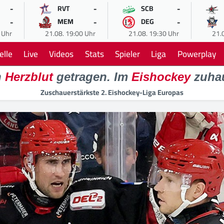
-
-
-
RVT
SCB
-
-
-
MEM
DEG
 Uhr
21.08. 19:00 Uhr
21.08. 19:30 Uhr
21.
elle
Live
Videos
Stats
Spieler
Liga
Powerplay
n
Herzblut
getragen. Im
Eishockey
zuha
Zuschauerstärkste 2. Eishockey-Liga Europas