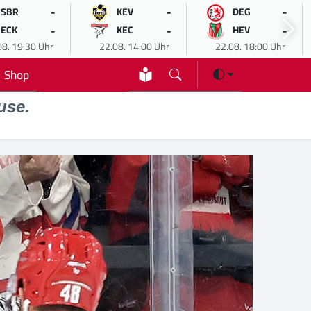
-
-
-
SBR
KEV
DEG
-
-
-
ECK
KEC
HEV
08. 19:30 Uhr
22.08. 14:00 Uhr
22.08. 18:00 Uhr
Shop
use.