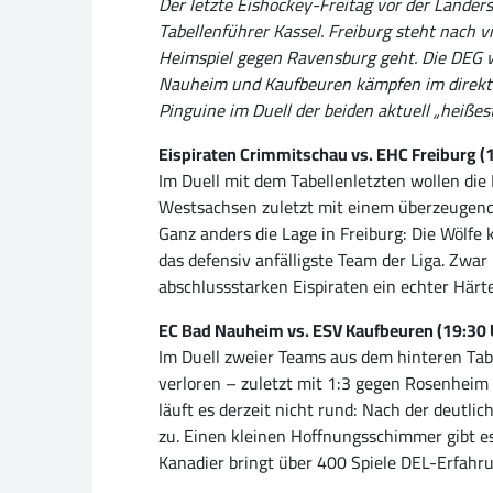
Der letzte Eishockey-Freitag vor der Länder
Tabellenführer Kassel. Freiburg steht nach
Heimspiel gegen Ravensburg geht. Die DEG w
Nauheim und Kaufbeuren kämpfen im direkten 
Pinguine im Duell der beiden aktuell „heißes
Eispiraten Crimmitschau vs. EHC Freiburg (
Im Duell mit dem Tabellenletzten wollen die
Westsachsen zuletzt mit einem überzeugend
Ganz anders die Lage in Freiburg: Die Wölfe 
das defensiv anfälligste Team der Liga. Zwar
abschlussstarken Eispiraten ein echter Härte
EC Bad Nauheim vs. ESV Kaufbeuren (19:30 
Im Duell zweier Teams aus dem hinteren Tabe
verloren – zuletzt mit 1:3 gegen Rosenheim 
läuft es derzeit nicht rund: Nach der deutli
zu. Einen kleinen Hoffnungsschimmer gibt es
Kanadier bringt über 400 Spiele DEL-Erfahru