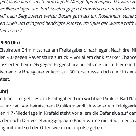
spielpause bietet noch einmal jede Menge Spitzensport. Da wäre z
 vier Niederlagen aus fünf Spielen gegen Crimmitschau unter Dru
ill nach Sieg zuletzt weiter Boden gutmachen, Rosenheim seine S
Duell um dringend benötigte Punkte. Im Spiel der Woche trifft A
ten Teams“.
19:30 Uhr)
 Eispiraten Crimmitschau am Freitagabend nachlegen. Nach drei Ni
en 4:0 gegen Ravensburg zurück – vor allem dank starker Chanc
kassierten beim 2:6 gegen Regensburg bereits die vierte Pleite in
 kamen die Breisgauer zuletzt auf 30 Torschüsse, doch die Effizienz
test.
Uhr)
llendrittel geht es am Freitagabend um wichtige Punkte. Bad Nauh
– und will vor heimischem Publikum endlich wieder ein Erfolgser
chen 1:7-Niederlage in Krefeld steht vor allem die Defensive auf 
 dennoch: Der verletzungsgeplagte Kader wurde mit Routinier Jas
ng mit und soll der Offensive neue Impulse geben.