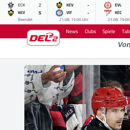
2
-
ECK
KEV
EVL
5
-
KEV
VIF
KEC
Beendet
21.08. 15:00 Uhr
21.08. 19:00
News
Clubs
Spiele
Tab
Vo