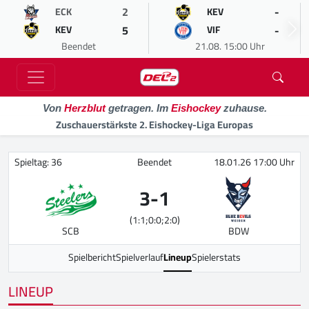
2
-
ECK
KEV
5
-
KEV
VIF
Beendet
21.08. 15:00 Uhr
Von
Herzblut
getragen. Im
Eishockey
zuhause.
Zuschauerstärkste 2. Eishockey-Liga Europas
Spieltag: 36
Beendet
18.01.26 17:00 Uhr
3
-
1
(1:1;0:0;2:0)
SCB
BDW
Spielbericht
Spielverlauf
Lineup
Spielerstats
LINEUP