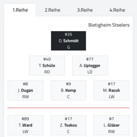
1.Reihe
2.Reihe
3.Reihe
4.Reihe
Bietigheim Steelers
#35
O.
Schmidt
G
#40
#77
T.
Schüle
A.
Uplegger
RD
LD
#8
#9
#17
J.
Dugan
B.
Kemp
M.
Racuk
RW
C
LW
#89
#17
#7
T.
Ward
Z.
Tsekos
L.
Gläser
LW
C
RW