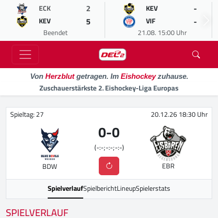
2
-
ECK
KEV
5
-
KEV
VIF
Beendet
21.08. 15:00 Uhr
Von
Herzblut
getragen. Im
Eishockey
zuhause.
Zuschauerstärkste 2. Eishockey-Liga Europas
Spieltag: 27
20.12.26 18:30 Uhr
0
-
0
(-:-;-:-;-:-)
EBR
BDW
Spielverlauf
Spielbericht
Lineup
Spielerstats
SPIELVERLAUF