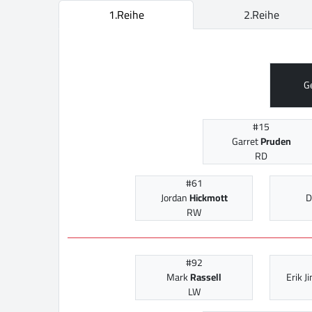
1.Reihe
2.Reihe
G
#15
Garret
Pruden
RD
#61
Jordan
Hickmott
D
RW
#92
Mark
Rassell
Erik J
LW