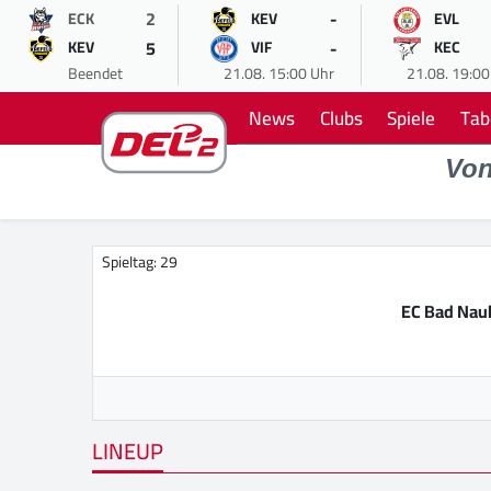
2
-
ECK
KEV
EVL
5
-
KEV
VIF
KEC
Beendet
21.08. 15:00 Uhr
21.08. 19:00
News
Clubs
Spiele
Tab
Vo
Spieltag: 29
EC Bad Nau
LINEUP