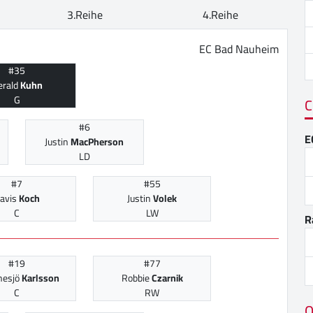
3.Reihe
4.Reihe
EC Bad Nauheim
#35
erald
Kuhn
G
C
#6
E
Justin
MacPherson
LD
#7
#55
avis
Koch
Justin
Volek
C
LW
R
#19
#77
inesjö
Karlsson
Robbie
Czarnik
C
RW
O