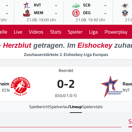
-
-
-
RVT
SCB
-
-
-
MEM
DEG
 Uhr
21.08. 19:00 Uhr
21.08. 19:30 Uhr
21.
elle
Live
Videos
Stats
Spieler
Liga
Powerplay
n
Herzblut
getragen. Im
Eishockey
zuha
Zuschauerstärkste 2. Eishockey-Liga Europas
Beendet
0
-
2
heim
Rave
ECN
RVT
(0:0;0:1;0:1)
Spielbericht
Spielverlauf
Lineup
Spielerstats
S