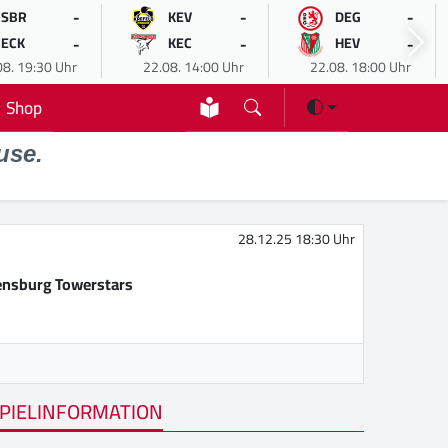
-
-
-
SBR
KEV
DEG
-
-
-
ECK
KEC
HEV
08. 19:30 Uhr
22.08. 14:00 Uhr
22.08. 18:00 Uhr
Shop
use.
28.12.25 18:30 Uhr
nsburg Towerstars
PIELINFORMATION