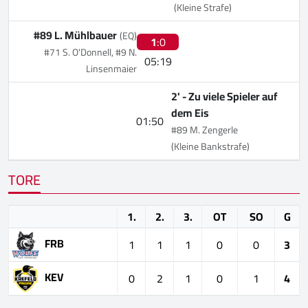
(Kleine Strafe)
#89 L. Mühlbauer
(EQ)
1
:0
#71 S. O'Donnell, #9 N.
05:19
Linsenmaier
2' -
Zu viele Spieler auf
dem Eis
01:50
#89 M. Zengerle
(Kleine Bankstrafe)
TORE
1.
2.
3.
OT
SO
G
FRB
1
1
1
0
0
3
KEV
0
2
1
0
1
4