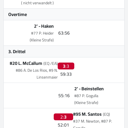
( nicht verwandelt )
Overtime
2' -
Haken
63:56
#77 P. Heider
(Kleine Strafe)
3. Drittel
#20 L. McCallum
(EQ /EA)
3
:3
#86 A. De Los Rios, #9 N.
59:33
Linsenmaier
2' -
Beinstellen
55:16
#87 P. Gogulla
(Kleine Strafe)
#95 M. Santos
(EQ)
2:
3
#37 M. Newton, #87 P.
52:01
Gogulla