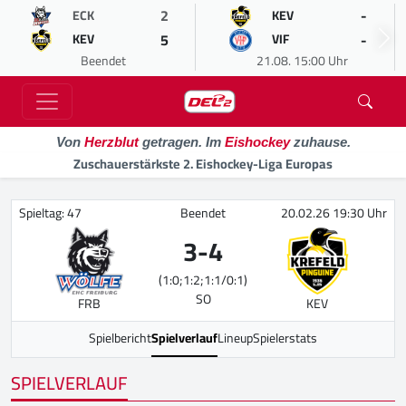
2
-
ECK
KEV
5
-
KEV
VIF
Beendet
21.08. 15:00 Uhr
Von
Herzblut
getragen. Im
Eishockey
zuhause.
Zuschauerstärkste 2. Eishockey-Liga Europas
Spieltag: 47
Beendet
20.02.26 19:30 Uhr
3
-
4
(1:0;1:2;1:1/0:1)
SO
FRB
KEV
Spielbericht
Spielverlauf
Lineup
Spielerstats
SPIELVERLAUF