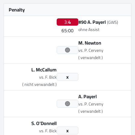
Penalty
3:
4
#90 A. Payerl
(GWS)
ohne Assist
65:00
M. Newton
vs. P. Cerveny
( verwandelt )
L. McCallum
x
vs. F. Bick
( nicht verwandelt )
A. Payerl
vs. P. Cerveny
( verwandelt )
S. O'Donnell
x
vs. F. Bick