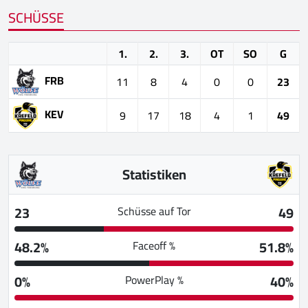
SCHÜSSE
1.
2.
3.
OT
SO
G
FRB
11
8
4
0
0
23
KEV
9
17
18
4
1
49
Statistiken
23
49
Schüsse auf Tor
48.2%
51.8%
Faceoff %
0%
40%
PowerPlay %