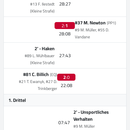
28:27
#13 F. Ilestedt
(Kleine Strafe)
#37 M. Newton
(PP1)
2:
1
#9 M. Müller, #55 D.
28:08
Vandane
2' -
Haken
27:43
#89 L. Mühlbauer
(Kleine Strafe)
#81 C. Billich
(EQ)
2
:0
#21 T. Ewanyk, #27 D.
22:08
Trinkberger
1. Drittel
2' -
Unsportliches
Verhalten
07:47
#9 M. Müller