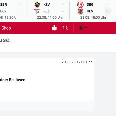
-
-
-
SBR
KEV
DEG
-
-
-
ECK
KEC
HEV
08. 19:30 Uhr
22.08. 14:00 Uhr
22.08. 18:00 Uhr
Shop
use.
29.11.26 17:00 Uhr
dner Eislöwen