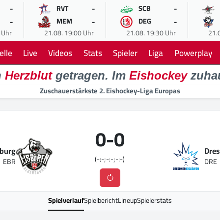
-
-
-
RVT
SCB
-
-
-
MEM
DEG
 Uhr
21.08. 19:00 Uhr
21.08. 19:30 Uhr
21.
elle
Live
Videos
Stats
Spieler
Liga
Powerplay
n
Herzblut
getragen. Im
Eishockey
zuha
Zuschauerstärkste 2. Eishockey-Liga Europas
0
-
0
sburg
Dres
(-:-;-:-;-:-)
EBR
DRE
Spielverlauf
Spielbericht
Lineup
Spielerstats