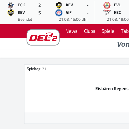
2
-
ECK
KEV
EVL
5
-
KEV
VIF
KEC
Beendet
21.08. 15:00 Uhr
21.08. 19:00
News
Clubs
Spiele
Tab
Vo
Spieltag: 21
Eisbären Regen