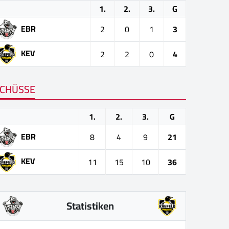
1.
2.
3.
G
EBR
2
0
1
3
KEV
2
2
0
4
CHÜSSE
1.
2.
3.
G
EBR
8
4
9
21
KEV
11
15
10
36
Statistiken