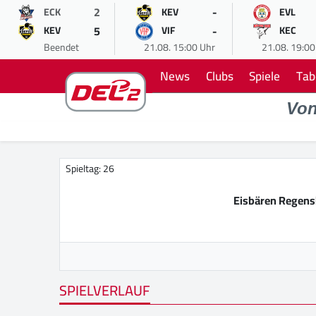
2
-
ECK
KEV
EVL
5
-
KEV
VIF
KEC
Beendet
21.08. 15:00 Uhr
21.08. 19:00
News
Clubs
Spiele
Tab
Vo
Spieltag: 26
Eisbären Regen
SPIELVERLAUF