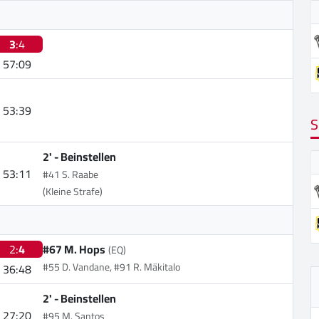
3
:4
57:09
53:39
S
2' -
Beinstellen
53:11
#41 S. Raabe
(Kleine Strafe)
2:
4
#67 M. Hops
(EQ)
#55 D. Vandane, #91 R. Mäkitalo
36:48
2' -
Beinstellen
27:20
#95 M. Santos