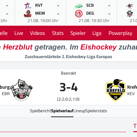
-
-
-
RVT
SCB
-
-
-
MEM
DEG
 Uhr
21.08. 19:00 Uhr
21.08. 19:30 Uhr
21.
elle
Live
Videos
Stats
Spieler
Liga
Powerplay
n
Herzblut
getragen. Im
Eishockey
zuha
Zuschauerstärkste 2. Eishockey-Liga Europas
Beendet
3
-
4
sburg
Kref
EBR
KEV
(2:2;0:2;1:0)
Spielbericht
Spielverlauf
Lineup
Spielerstats
T