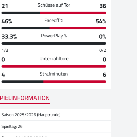
21
36
Schüsse auf Tor
46%
54%
Faceoff %
33.3%
0%
PowerPlay %
1/3
0/2
0
0
Unterzahltore
4
6
Strafminuten
PIELINFORMATION
Saison 2025/2026 (Hauptrunde)
Spieltag: 26