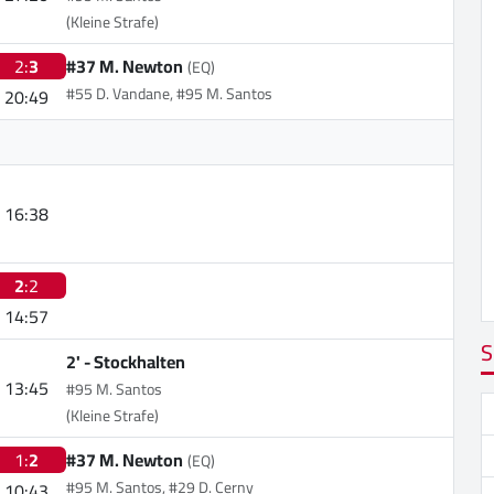
(Kleine Strafe)
2:
3
#37 M. Newton
(EQ)
#55 D. Vandane, #95 M. Santos
20:49
16:38
2
:2
14:57
S
2' -
Stockhalten
13:45
#95 M. Santos
(Kleine Strafe)
1:
2
#37 M. Newton
(EQ)
#95 M. Santos, #29 D. Cerny
10:43