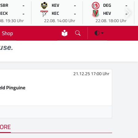
-
-
-
SBR
KEV
DEG
-
-
-
ECK
KEC
HEV
08. 19:30 Uhr
22.08. 14:00 Uhr
22.08. 18:00 Uhr
Shop
use.
21.12.25 17:00 Uhr
eld Pinguine
ORE