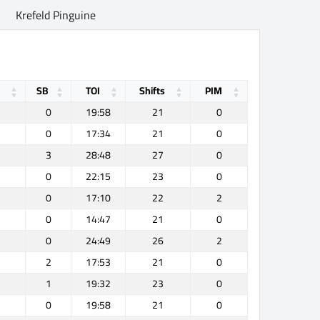
Krefeld Pinguine
SB
TOI
Shifts
PIM
0
19:58
21
0
0
17:34
21
0
3
28:48
27
0
0
22:15
23
0
0
17:10
22
2
0
14:47
21
0
0
24:49
26
2
2
17:53
21
0
1
19:32
23
0
0
19:58
21
0