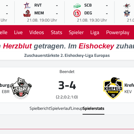
-
-
-
RVT
SCB
-
-
-
MEM
DEG
 Uhr
21.08. 19:00 Uhr
21.08. 19:30 Uhr
21.
elle
Live
Videos
Stats
Spieler
Liga
Powerplay
n
Herzblut
getragen. Im
Eishockey
zuha
Zuschauerstärkste 2. Eishockey-Liga Europas
Beendet
3
-
4
sburg
Kref
EBR
KEV
(2:2;0:2;1:0)
Spielbericht
Spielverlauf
Lineup
Spielerstats