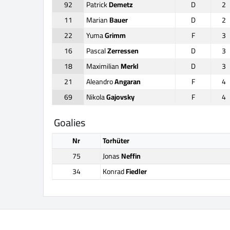
92
Patrick
Demetz
D
2
11
Marian
Bauer
D
2
22
Yuma
Grimm
F
3
16
Pascal
Zerressen
D
3
18
Maximilian
Merkl
D
3
21
Aleandro
Angaran
F
4
69
Nikola
Gajovsky
F
4
Goalies
Nr
Torhüter
75
Jonas
Neffin
34
Konrad
Fiedler