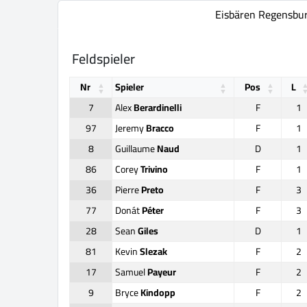
Eisbären Regensbu
Feldspieler
Nr
Spieler
Pos
L
7
Alex
Berardinelli
F
1
97
Jeremy
Bracco
F
1
8
Guillaume
Naud
D
1
86
Corey
Trivino
F
1
36
Pierre
Preto
F
3
77
Donát
Péter
F
3
28
Sean
Giles
D
1
81
Kevin
Slezak
F
2
17
Samuel
Payeur
F
2
9
Bryce
Kindopp
F
2