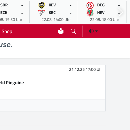
-
-
-
SBR
KEV
DEG
-
-
-
ECK
KEC
HEV
08. 19:30 Uhr
22.08. 14:00 Uhr
22.08. 18:00 Uhr
Shop
use.
21.12.25 17:00 Uhr
eld Pinguine