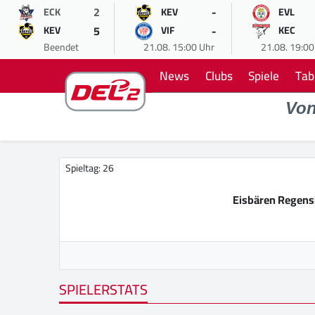
2
-
ECK
KEV
EVL
5
-
KEV
VIF
KEC
Beendet
21.08. 15:00 Uhr
21.08. 19:00
News
Clubs
Spiele
Tab
Vo
Spieltag: 26
Eisbären Regen
SPIELERSTATS