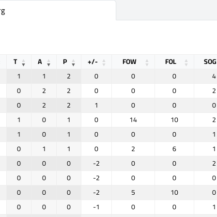
rg
T
A
P
+/-
FOW
FOL
SOG
1
1
2
0
0
0
4
0
2
2
0
0
0
2
0
2
2
1
0
0
0
1
0
1
0
14
10
2
1
0
1
0
0
0
1
0
1
1
0
2
6
1
0
0
0
-2
0
0
2
0
0
0
-2
0
0
0
0
0
0
-2
5
10
0
0
0
0
-1
0
0
1