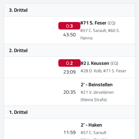
3. Drittel
#71 S. Feser
(EQ)
0:
3
#57 C. Sarault, #60 S.
43:50
Hanna
2. Drittel
0:
2
#2 J. Keussen
(EQ)
#28 D. Kolb, #71 S. Feser
23:09
2' -
Beinstellen
20:35
#21 V. Järveläinen
(Kleine Strafe)
1. Drittel
2' -
Haken
11:59
#57 C. Sarault