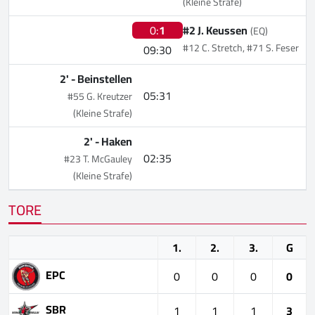
(Kleine Strafe)
0:
1
#2 J. Keussen
(EQ)
#12 C. Stretch, #71 S. Feser
09:30
2' -
Beinstellen
05:31
#55 G. Kreutzer
(Kleine Strafe)
2' -
Haken
02:35
#23 T. McGauley
(Kleine Strafe)
TORE
1.
2.
3.
G
EPC
0
0
0
0
SBR
1
1
1
3