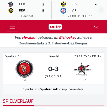
2
-
ECK
KEV
5
-
KEV
VIF
Beendet
21.08. 15:00 Uhr
Von
Herzblut
getragen. Im
Eishockey
zuhause.
Zuschauerstärkste 2. Eishockey-Liga Europas
Spieltag: 18
Beendet
23.11.25 17:00 Uhr
0
-
3
(0:1;0:1;0:1)
EPC
SBR
Spielbericht
Spielverlauf
Lineup
Spielerstats
SPIELVERLAUF