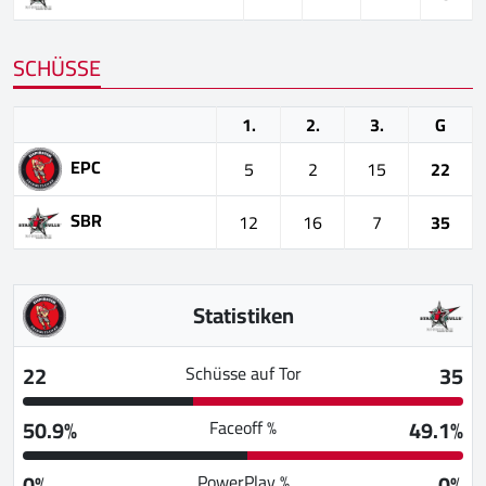
SCHÜSSE
1.
2.
3.
G
EPC
5
2
15
22
SBR
12
16
7
35
Statistiken
22
35
Schüsse auf Tor
50.9%
49.1%
Faceoff %
0%
0%
PowerPlay %