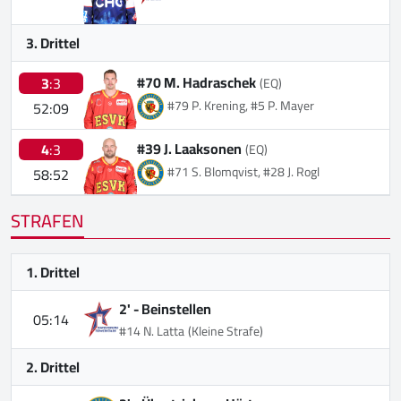
3. Drittel
#70 M. Hadraschek
3
:3
(EQ)
#79 P. Krening, #5 P. Mayer
52:09
#39 J. Laaksonen
4
:3
(EQ)
#71 S. Blomqvist, #28 J. Rogl
58:52
STRAFEN
1. Drittel
2' -
Beinstellen
05:14
#14 N. Latta
(Kleine Strafe)
2. Drittel