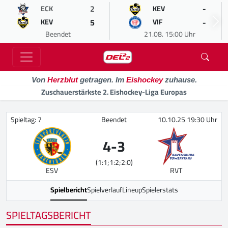
2
-
ECK
KEV
5
-
KEV
VIF
Beendet
21.08. 15:00 Uhr
Von
Herzblut
getragen. Im
Eishockey
zuhause.
Zuschauerstärkste 2. Eishockey-Liga Europas
Spieltag: 7
Beendet
10.10.25 19:30 Uhr
4
-
3
(1:1;1:2;2:0)
ESV
RVT
Spielbericht
Spielverlauf
Lineup
Spielerstats
SPIELTAGSBERICHT