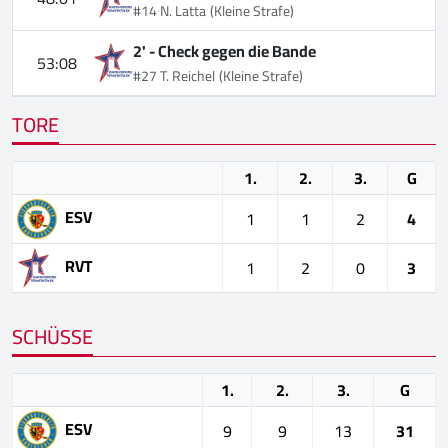
#14 N. Latta
(Kleine Strafe)
2' -
Check gegen die Bande
53:08
#27 T. Reichel
(Kleine Strafe)
TORE
1.
2.
3.
G
ESV
1
1
2
4
RVT
1
2
0
3
SCHÜSSE
1.
2.
3.
G
ESV
9
9
13
31