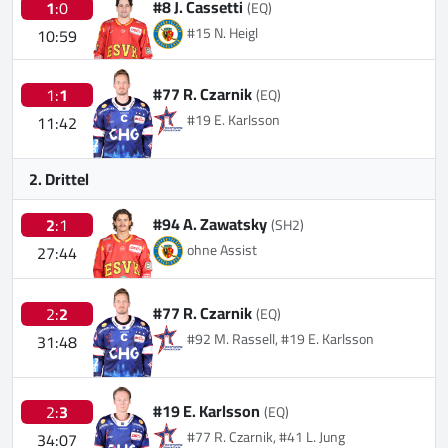
#8 J. Cassetti
1
:0
(EQ)
#15 N. Heigl
10:59
#77 R. Czarnik
1:
1
(EQ)
#19 E. Karlsson
11:42
2. Drittel
#94 A. Zawatsky
2
:1
(SH2)
ohne Assist
27:44
#77 R. Czarnik
2:
2
(EQ)
#92 M. Rassell, #19 E. Karlsson
31:48
#19 E. Karlsson
2:
3
(EQ)
#77 R. Czarnik, #41 L. Jung
34:07