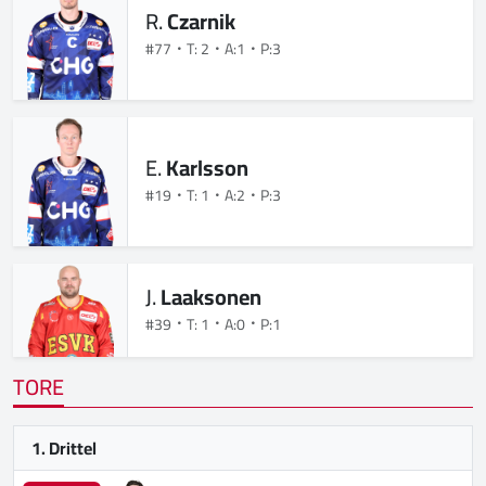
R.
Czarnik
#77
T: 2
A:1
P:3
E.
Karlsson
#19
T: 1
A:2
P:3
J.
Laaksonen
#39
T: 1
A:0
P:1
TORE
1. Drittel