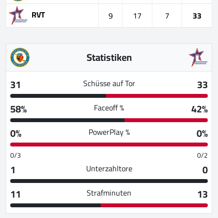
RVT
9
17
7
33
Statistiken
31
33
Schüsse auf Tor
58%
42%
Faceoff %
0%
0%
PowerPlay %
0/3
0/2
1
0
Unterzahltore
11
13
Strafminuten