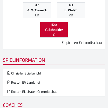
#7
#8
A.
McCormick
D.
Walsh
LD
RD
#20
C.
Schneider
G
Eispiraten Crimmitschau
SPIELINFORMATION
Offzieller Spielbericht
Roster: EV Landshut
Roster: Eispiraten Crimmitschau
COACHES