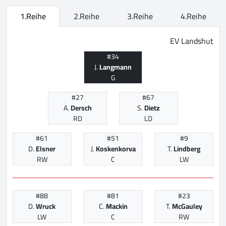
1.Reihe
2.Reihe
3.Reihe
4.Reihe
EV Landshut
#34
J.
Langmann
G
#27
#67
A.
Dersch
S.
Dietz
RD
LD
#61
#51
#9
D.
Elsner
J.
Koskenkorva
T.
Lindberg
RW
C
LW
#88
#81
#23
D.
Wruck
C.
Mackin
T.
McGauley
LW
C
RW