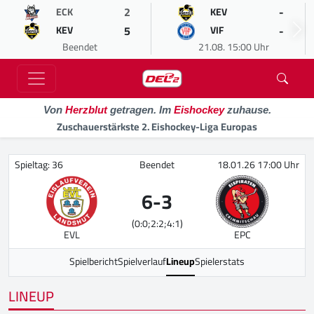
2
-
ECK
KEV
5
-
KEV
VIF
Beendet
21.08. 15:00 Uhr
Von
Herzblut
getragen. Im
Eishockey
zuhause.
Zuschauerstärkste 2. Eishockey-Liga Europas
Spieltag: 36
Beendet
18.01.26 17:00 Uhr
6
-
3
(0:0;2:2;4:1)
EVL
EPC
Spielbericht
Spielverlauf
Lineup
Spielerstats
LINEUP