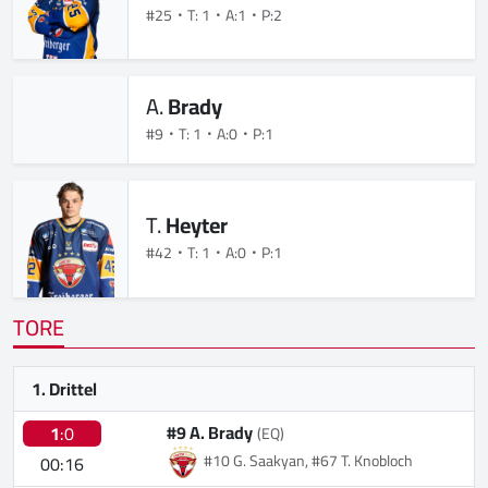
#25
T: 1
A:1
P:2
A.
Brady
#9
T: 1
A:0
P:1
T.
Heyter
#42
T: 1
A:0
P:1
TORE
1. Drittel
#9 A. Brady
1
:0
(EQ)
#10 G. Saakyan, #67 T. Knobloch
00:16