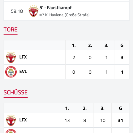
5' -
Faustkampf
59:18
#7 K. Havlena
(Große Strafe)
TORE
1.
2.
3.
G
LFX
2
0
1
3
EVL
0
0
1
1
SCHÜSSE
1.
2.
3.
G
LFX
13
8
10
31