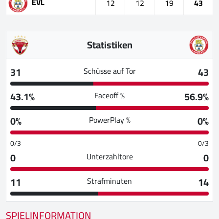
EVL
12
12
19
43
Statistiken
31
43
Schüsse auf Tor
43.1%
56.9%
Faceoff %
0%
0%
PowerPlay %
0/3
0/3
0
0
Unterzahltore
11
14
Strafminuten
SPIELINFORMATION