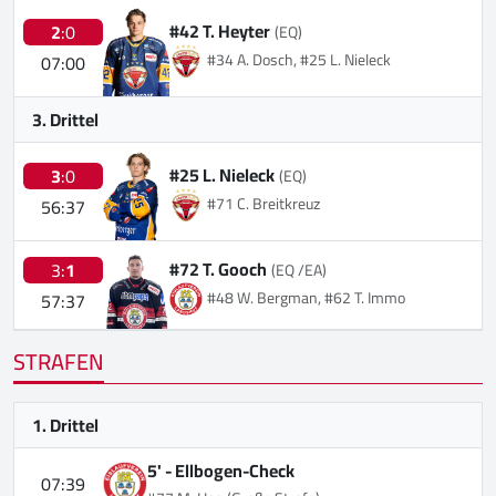
#42 T. Heyter
2
:0
(EQ)
#34 A. Dosch, #25 L. Nieleck
07:00
3. Drittel
#25 L. Nieleck
3
:0
(EQ)
#71 C. Breitkreuz
56:37
#72 T. Gooch
3:
1
(EQ /EA)
#48 W. Bergman, #62 T. Immo
57:37
STRAFEN
1. Drittel
5' -
Ellbogen-Check
07:39