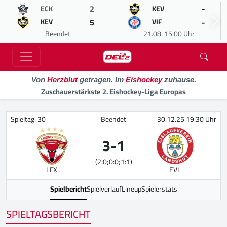
2
-
ECK
KEV
5
-
KEV
VIF
Beendet
21.08. 15:00 Uhr
Von
Herzblut
getragen. Im
Eishockey
zuhause.
Zuschauerstärkste 2. Eishockey-Liga Europas
Spieltag: 30
Beendet
30.12.25 19:30 Uhr
3
-
1
(2:0;0:0;1:1)
LFX
EVL
Spielbericht
Spielverlauf
Lineup
Spielerstats
SPIELTAGSBERICHT