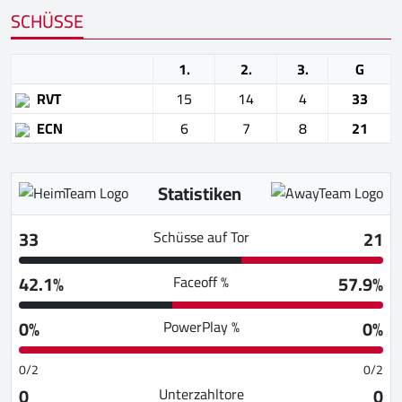
SCHÜSSE
1.
2.
3.
G
RVT
15
14
4
33
ECN
6
7
8
21
Statistiken
33
21
Schüsse auf Tor
42.1%
57.9%
Faceoff %
0%
0%
PowerPlay %
0/2
0/2
0
0
Unterzahltore