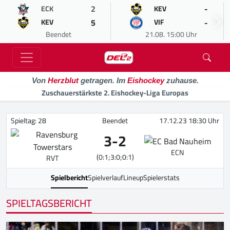
2
-
ECK
KEV
5
-
KEV
VIF
Beendet
21.08. 15:00 Uhr
Von
Herzblut
getragen. Im
Eishockey
zuhause.
Zuschauerstärkste 2. Eishockey-Liga Europas
Spieltag: 28
Beendet
17.12.23 18:30 Uhr
3
-
2
ECN
(0:1;3:0;0:1)
RVT
Spielbericht
Spielverlauf
Lineup
Spielerstats
SPIELTAGSBERICHT