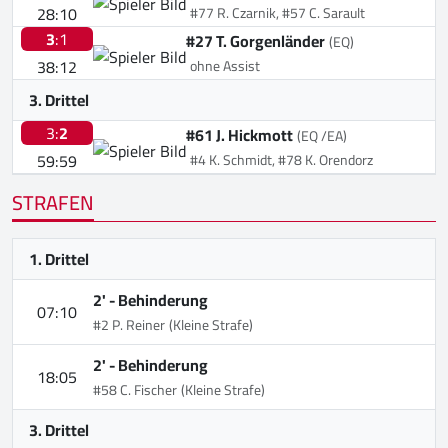
28:10
#77 R. Czarnik, #57 C. Sarault
3
:1
#27 T. Gorgenländer
(EQ)
38:12
ohne Assist
3. Drittel
3:
2
#61 J. Hickmott
(EQ /EA)
59:59
#4 K. Schmidt, #78 K. Orendorz
STRAFEN
1. Drittel
2' -
Behinderung
07:10
#2 P. Reiner
(Kleine Strafe)
2' -
Behinderung
18:05
#58 C. Fischer
(Kleine Strafe)
3. Drittel