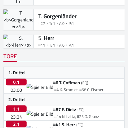
T.
Gorgenländer
#27
T: 1
A:0
P:1
S.
Herr
#41
T: 1
A:0
P:1
TORE
1. Drittel
0:
1
#6 T. Coffman
(EQ)
03:00
#4 K. Schmidt, #58 C. Fischer
2. Drittel
1
:1
#87 F. Dietz
(EQ)
23:34
#14 N. Latta, #23 O. Granz
2
:1
#41 S. Herr
(EQ)