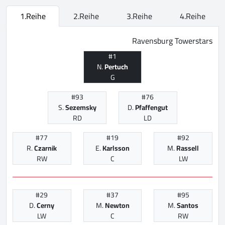
1.Reihe
2.Reihe
3.Reihe
4.Reihe
Ravensburg Towerstars
#1
N.
Pertuch
G
#93
#76
S.
Sezemsky
D.
Pfaffengut
RD
LD
#77
#19
#92
R.
Czarnik
E.
Karlsson
M.
Rassell
RW
C
LW
#29
#37
#95
D.
Cerny
M.
Newton
M.
Santos
LW
C
RW