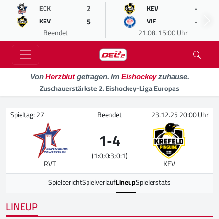
2
-
ECK
KEV
5
-
KEV
VIF
Beendet
21.08. 15:00 Uhr
Von
Herzblut
getragen. Im
Eishockey
zuhause.
Zuschauerstärkste 2. Eishockey-Liga Europas
Spieltag: 27
Beendet
23.12.25 20:00 Uhr
1
-
4
(1:0;0:3;0:1)
RVT
KEV
Spielbericht
Spielverlauf
Lineup
Spielerstats
LINEUP