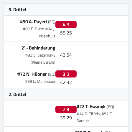
3. Drittel
#90 A. Payerl
(EQ)
4
:3
#87 F. Dietz, #94 J.
58:25
Nijenhuis
2' -
Behinderung
42:54
#93 S. Sezemsky
(Kleine Strafe)
#72 N. Hübner
3
:3
(EQ)
#89 L. Mühlbauer
42:32
2. Drittel
#22 T. Ewanyk
(EQ)
2:
3
#14 D. Tiffels, #57 C.
39:29
Sarault