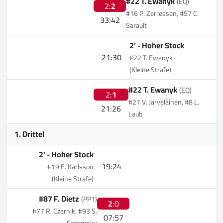
#22 T. Ewanyk
(EQ)
2:
2
#16 P. Zerressen, #57 C.
33:42
Sarault
2' -
Hoher Stock
21:30
#22 T. Ewanyk
(Kleine Strafe)
#22 T. Ewanyk
(EQ)
2:
1
#21 V. Järveläinen, #8 L.
21:26
Laub
1. Drittel
2' -
Hoher Stock
19:24
#19 E. Karlsson
(Kleine Strafe)
#87 F. Dietz
(PP1)
2
:0
#77 R. Czarnik, #93 S.
07:57
Sezemsky