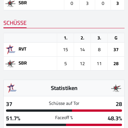
SBR
0
3
0
3
SCHÜSSE
1.
2.
3.
G
RVT
15
14
8
37
SBR
5
12
11
28
Statistiken
37
28
Schüsse auf Tor
51.7%
48.3%
Faceoff %