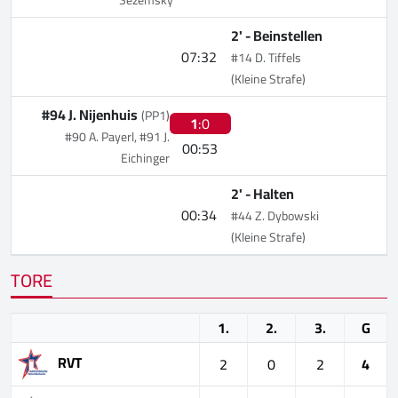
2' -
Beinstellen
07:32
#14 D. Tiffels
(Kleine Strafe)
#94 J. Nijenhuis
(PP1)
1
:0
#90 A. Payerl, #91 J.
00:53
Eichinger
2' -
Halten
00:34
#44 Z. Dybowski
(Kleine Strafe)
TORE
1.
2.
3.
G
RVT
2
0
2
4