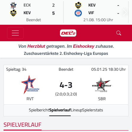
2
-
ECK
KEV
5
-
KEV
VIF
Beendet
21.08. 15:00 Uhr
Von
Herzblut
getragen. Im
Eishockey
zuhause.
Zuschauerstärkste 2. Eishockey-Liga Europas
Spieltag: 34
Beendet
05.01.25 18:30 Uhr
4
-
3
(2:0;0:3;2:0)
RVT
SBR
Spielbericht
Spielverlauf
Lineup
Spielerstats
SPIELVERLAUF