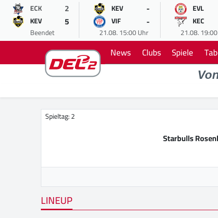
2
-
ECK
KEV
EVL
5
-
KEV
VIF
KEC
Beendet
21.08. 15:00 Uhr
21.08. 19:00
News
Clubs
Spiele
Tab
Vo
Spieltag: 2
Starbulls Rose
LINEUP