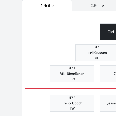
1.Reihe
2.Reihe
Chri
#2
Joel
Keussen
RD
#21
Ville
Järveläinen
C
RW
#72
Trevor
Gooch
Jess
LW