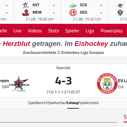
-
-
-
RVT
SCB
-
-
-
MEM
DEG
 Uhr
21.08. 19:00 Uhr
21.08. 19:30 Uhr
21.
elle
Live
Videos
Stats
Spieler
Liga
Powerplay
n
Herzblut
getragen. Im
Eishockey
zuha
Zuschauerstärkste 2. Eishockey-Liga Europas
Beendet
4
-
3
nheim
EV 
SBR
EVL
(1:0;1:1;1:2/1:0) OT
Spielbericht
Spielverlauf
Lineup
Spielerstats
S