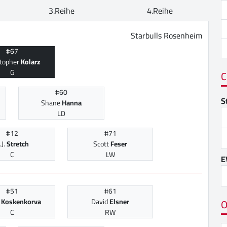
3.Reihe
4.Reihe
Starbulls Rosenheim
#67
stopher
Kolarz
G
C
#60
S
Shane
Hanna
LD
#12
#71
.J.
Stretch
Scott
Feser
C
LW
E
#51
#61
O
e
Koskenkorva
David
Elsner
C
RW